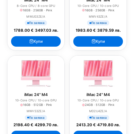
8-Core CPU / 8-core GPU
10-Core CPU / 10-core GPU
16GB · 256GB · Pink
16GB · 256GB · Pink
MWUG3ZE/A
MWV43ZE/A
По заявка
По заявка
1788.00 €
/
3497.03 лв.
1983.60 €
/
3879.59 лв.
Купи
Купи
iMac 24" M4
iMac 24" M4
10-Core CPU / 10-core GPU
10-Core CPU / 10-core GPU
16GB · 512GB · Pink
24GB · 512GB · Pink
MWV53ZE/A
MD2U4ZE/A
По заявка
По заявка
2198.40 €
/
4299.70 лв.
2413.20 €
/
4719.80 лв.