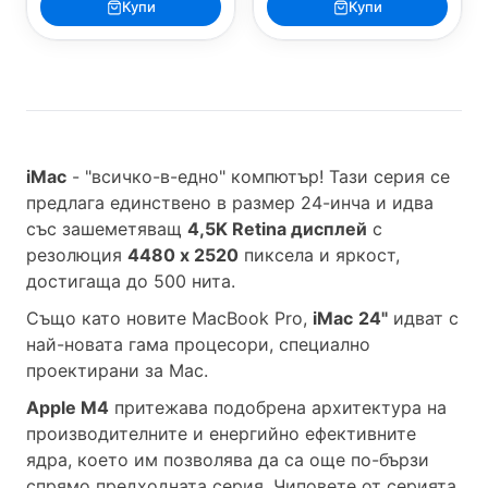
Купи
Купи
iMac
- "всичко-в-едно" компютър! Тази серия се
предлага единствено в размер 24-инча и идва
със зашеметяващ
4,5K Retina дисплей
с
резолюция
4480 x 2520
пиксела и яркост,
достигаща до 500 нита.
Също като новите MacBook Pro,
iMac
24"
идват с
най-новата гама процесори, специално
проектирани за Mac.
Apple М4
притежава подобрена архитектура на
производителните и енергийно ефективните
ядра, което им позволява да са още по-бързи
спрямо предходната серия. Чиповете от серията