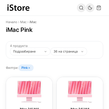
Към съдържанието
Начало
Mac
iMac
iMac Pink
4 продукта
Филтри:
Pink
iMac 24" M4
iMac 24" M4