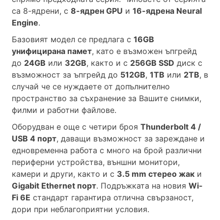
са 8-ядрени, с
8-ядрен GPU
и
16-ядрена Neural
Engine
.
Базовият модел се предлага с
16GB
унифицирана памет
, като е възможен ъпгрейд
до
24GB
или
32GB
, както и с
256GB SSD
диск с
възможност за ъпгрейд до
512GB
,
1TB
или
2TB
, в
случай че се нуждаете от допълнително
пространство за съхранение за Вашите снимки,
филми и работни файлове.
Оборудван е още с четири броя
Thunderbolt 4 /
USB 4 порт
, даващи възможност за зареждане и
едновременна работа с много на брой различни
периферни устройства, външни монитори,
камери и други, както и с
3.5 mm стерео жак
и
Gigabit Ethernet порт
.
Подръжката на новия
Wi-
Fi 6E
стандарт гарантира отлична свързаност,
дори при неблагоприятни условия.