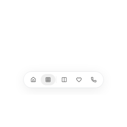
iPad Pro 13" (M5)
iPhone 17
iPad Pro 11" (M5)
iPhone 17 Pro
iPad Pro 13" (M4)
iPhone 17 Pro Max
iPad Pro 11" (M4)
iPhone 17 Air
iPad Air (M4)
iPhone 17e
iPad Air (M3)
iPhone 16e
iPad аксесоари
iPhone 17 аксесоари
(M3/M4)
Всички (18) →
Всички (13) →
Watch
Аксесоари
Apple Watch 11
Клавиатури, мишки
Apple Watch 10
Монитори
Apple Watch 9
VESA стойки за
монитори
Apple Watch 8
Слушалки
Apple Watch Ultra 3
Mac Software
Apple Watch Ultra 2
Power Bank
Apple Watch Ultra
Здраве
Всички (9) →
Всички (8) →