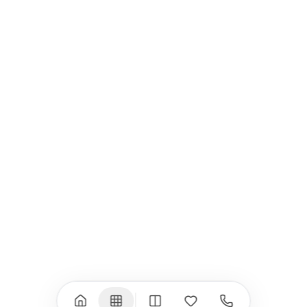
MacBook Pro 16"
Калъфи
USB-C Хъбове
Всички (9) →
iPad
iPhone
iPad Pro 13" (M5)
iPhone 17
iPad Pro 11" (M5)
iPhone 17 Pro
iPad Pro 13" (M4)
iPhone 17 Pro Max
iPad Pro 11" (M4)
iPhone 17 Air
iPad Air (M4)
iPhone 17e
iPad Air (M3)
iPhone 16e
iPad аксесоари
iPhone 17 аксесоари
(M3/M4)
Всички (18) →
Всички (13) →
Watch
Аксесоари
Apple Watch 11
Клавиатури, мишки
Apple Watch 10
Монитори