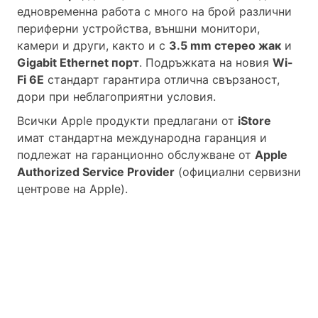
едновременна работа с много на брой различни
периферни устройства, външни монитори,
камери и други, както и с
3.5 mm стерео жак
и
Gigabit Ethernet порт
.
Подръжката на новия
Wi-
Fi 6E
стандарт гарантира отлична свързаност,
дори при неблагоприятни условия.
Всички Apple продукти предлагани от
iStore
имат стандартна международна гаранция и
подлежат на гаранционно обслужване от
Apple
Authorized Service Provider
(официални сервизни
центрове на Apple).