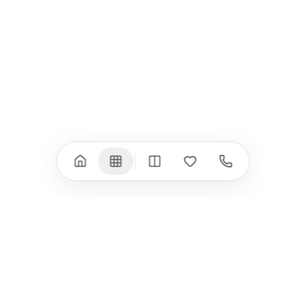
iPad Pro 13" (M4)
iPhone 17 Pro Max
iPad Pro 11" (M4)
iPhone 17 Air
iPad Air (M4)
iPhone 17e
iPad Air (M3)
iPhone 16e
iPad аксесоари
iPhone 17 аксесоари
(M3/M4)
Всички (18) →
Всички (13) →
Watch
Аксесоари
Apple Watch 11
Клавиатури, мишки
Apple Watch 10
Монитори
Apple Watch 9
VESA стойки за
монитори
Apple Watch 8
Слушалки
Apple Watch Ultra 3
Mac Software
Apple Watch Ultra 2
Power Bank
Apple Watch Ultra
Здраве
Всички (9) →
Всички (8) →
HomeKit
Други