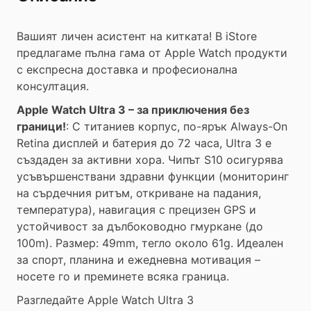
Вашият личен асистент на китката! В iStore
предлагаме пълна гама от Apple Watch продукти
с експресна доставка и професионална
консултация.
Apple Watch Ultra 3 – за приключения без
граници!
: С титаниев корпус, по-ярък Always-On
Retina дисплей и батерия до 72 часа, Ultra 3 е
създаден за активни хора. Чипът S10 осигурява
усъвършенствани здравни функции (мониторинг
на сърдечния ритъм, откриване на падания,
температура), навигация с прецизен GPS и
устойчивост за дълбоководно гмуркане (до
100m). Размер: 49mm, тегло около 61g. Идеален
за спорт, планина и ежедневна мотивация –
носете го и преминете всяка граница.
Разгледайте Apple Watch Ultra 3