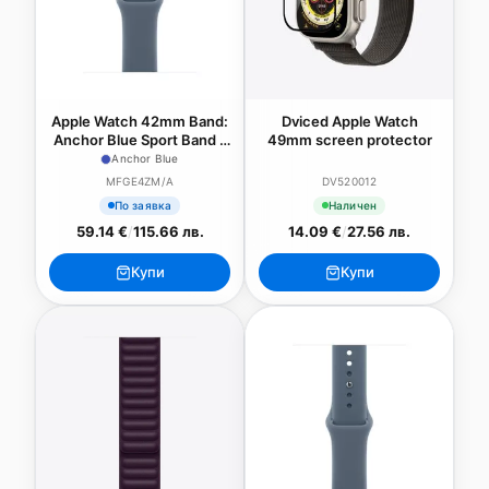
Apple Watch 42mm Band:
Dviced Apple Watch
Anchor Blue Sport Band -
49mm screen protector
S/M - SEASONAL
Anchor Blue
MFGE4ZM/A
DV520012
По заявка
Наличен
59.14 €
/
115.66 лв.
14.09 €
/
27.56 лв.
Купи
Купи