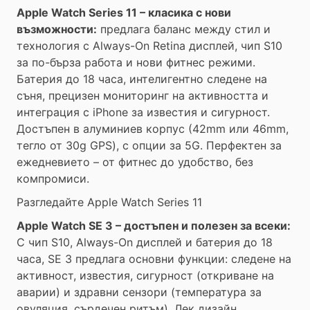
Apple Watch Series 11 – класика с нови
възможности:
предлага баланс между стил и
технология с Always-On Retina дисплей, чип S10
за по-бърза работа и нови фитнес режими.
Батерия до 18 часа, интелигентно следене на
съня, прецизен мониторинг на активността и
интеграция с iPhone за известия и сигурност.
Достъпен в алуминиев корпус (42mm или 46mm,
тегло от 30g GPS), с опции за 5G. Перфектен за
ежедневието – от фитнес до удобство, без
компромиси.
Разгледайте Apple Watch Series 11
Apple Watch SE 3 – достъпен и полезен за всеки:
С чип S10, Always-On дисплей и батерия до 18
часа, SE 3 предлага основни функции: следене на
активност, известия, сигурност (откриване на
аварии) и здравни сензори (температура за
овуляция, сърдечен ритъм). Лек дизайн