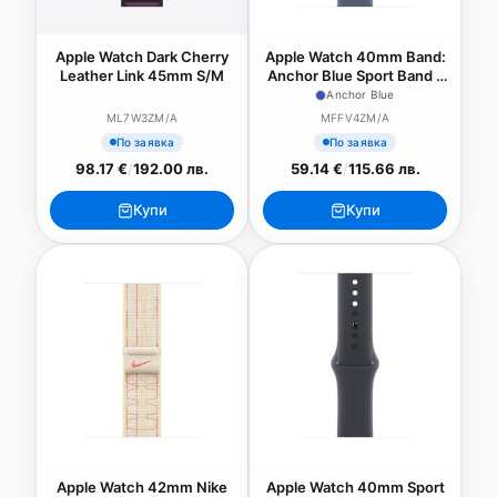
Apple Watch Dark Cherry
Apple Watch 40mm Band:
Leather Link 45mm S/M
Anchor Blue Sport Band -
S/M - SEASONAL
Anchor Blue
ML7W3ZM/A
MFFV4ZM/A
По заявка
По заявка
98.17 €
/
192.00 лв.
59.14 €
/
115.66 лв.
Купи
Купи
Apple Watch 42mm Nike
Apple Watch 40mm Sport