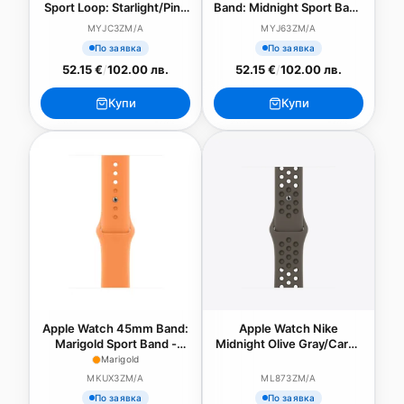
Sport Loop: Starlight/Pink
Band: Midnight Sport Band
Nike Sport Loop
- M/L
MYJC3ZM/A
MYJ63ZM/A
По заявка
По заявка
52.15 €
/
102.00 лв.
52.15 €
/
102.00 лв.
Купи
Купи
Apple Watch 45mm Band:
Apple Watch Nike
Marigold Sport Band -
Midnight Olive Gray/Cargo
Regular (Seasonal Fall
Khaki Sport Band Regular
Marigold
2021)
41mm
MKUX3ZM/A
ML873ZM/A
По заявка
По заявка