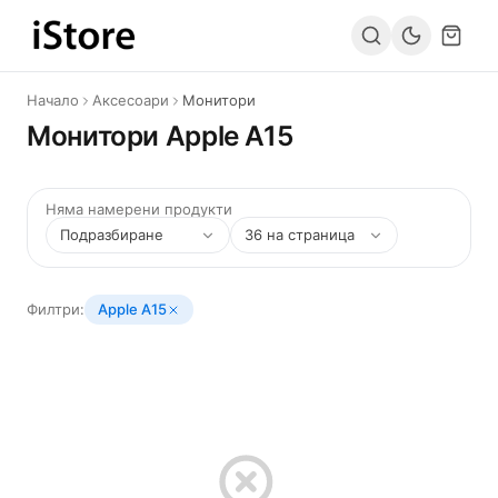
Към съдържанието
Начало
Аксесоари
Монитори
Монитори Apple А15
Няма намерени продукти
Филтри:
Apple А15