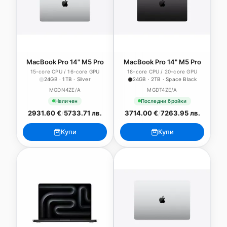
MacBook Pro 14" M5 Pro
MacBook Pro 14" M5 Pro
15-core CPU / 16-core GPU
18-core CPU / 20-core GPU
24GB · 1TB · Silver
24GB · 2TB · Space Black
MGDN4ZE/A
MGDT4ZE/A
Наличен
Последни бройки
2931.60 €
/
5733.71 лв.
3714.00 €
/
7263.95 лв.
Купи
Купи