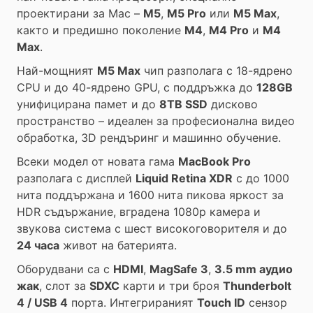
проектирани за Mac –
M5
,
M5 Pro
или
M5 Max
,
както и предишно поколение
M4
,
M4 Pro
и
M4
Max
.
Най-мощният
M5 Max
чип разполага с 18-ядрено
CPU и до 40-ядрено GPU, с поддръжка до
128GB
унифицирана памет и до
8TB SSD
дисково
пространство – идеален за професионална видео
обработка, 3D рендъринг и машинно обучение.
Всеки модел от новата гама
MacBook Pro
разполага с дисплей
Liquid Retina XDR
с до 1000
нита поддържана и 1600 нита пикова яркост за
HDR съдържание, вградена 1080p камера и
звукова система с шест високоговорителя и до
24 часа
живот на батерията.
Оборудвани са с
HDMI
,
MagSafe 3
,
3.5 mm аудио
жак
, слот за
SDXC
карти и три броя
Thunderbolt
4 / USB 4
порта. Интегрираният
Touch ID
сензор