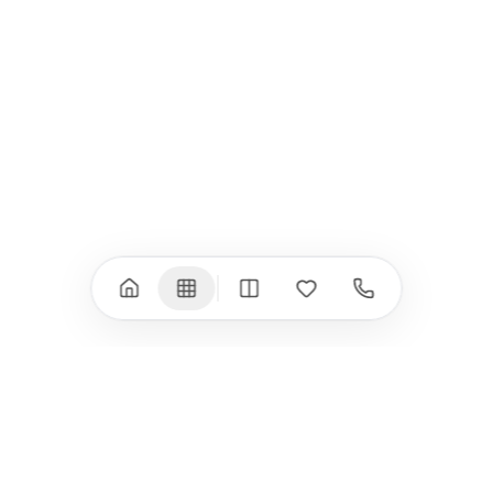
iPad Pro 11" (M5)
iPhone 17 Pro
iPad Pro 13" (M4)
iPhone 17 Pro Max
iPad Pro 11" (M4)
iPhone 17 Air
iPad Air (M4)
iPhone 17e
iPad Air (M3)
iPhone 16e
iPad аксесоари
iPhone 17 аксесоари
(M3/M4)
Всички (18) →
Всички (13) →
Watch
Аксесоари
Apple Watch 11
Клавиатури, мишки
Apple Watch 10
Монитори
Apple Watch 9
VESA стойки за
монитори
Apple Watch 8
Слушалки
Apple Watch Ultra 3
Mac Software
Apple Watch Ultra 2
Power Bank
Apple Watch Ultra
Здраве
Всички (9) →
Всички (8) →