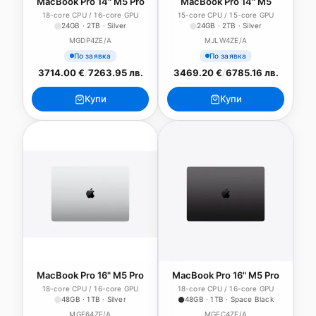
MacBook Pro 14" M5 Pro
MacBook Pro 14" M5
18-core CPU / 16-core GPU
15-core CPU / 15-core GPU
24GB · 2TB · Silver
24GB · 2TB · Silver
MGDP4ZE/A
MJLW4ZE/A
По заявка
По заявка
3714.00 €
/
7263.95 лв.
3469.20 €
/
6785.16 лв.
Купи
Купи
MacBook Pro 16" M5 Pro
MacBook Pro 16" M5 Pro
18-core CPU / 16-core GPU
18-core CPU / 16-core GPU
48GB · 1TB · Silver
48GB · 1TB · Space Black
MGE64ZE/A
MGEC4ZE/A