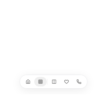
iPad
iPhone
iPad Pro 13" (M5)
iPhone 17
iPad Pro 11" (M5)
iPhone 17 Pro
iPad Pro 13" (M4)
iPhone 17 Pro Max
iPad Pro 11" (M4)
iPhone 17 Air
iPad Air (M4)
iPhone 17e
iPad Air (M3)
iPhone 16e
iPad аксесоари
iPhone 17 аксесоари
(M3/M4)
Всички (18) →
Всички (13) →
Watch
Аксесоари
Apple Watch 11
Клавиатури, мишки
Apple Watch 10
Монитори
Apple Watch 9
VESA стойки за
монитори
Apple Watch 8
Слушалки
Apple Watch Ultra 3
Mac Software
Apple Watch Ultra 2