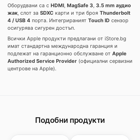
Оборудвани са с
HDMI
,
MagSafe 3
,
3.5 mm аудио
жак
, слот за
SDXC
карти и три броя
Thunderbolt
4 / USB 4
порта. Интегрираният
Touch ID
сензор
осигурява сигурен достъп.
Всички Apple продукти предлагани от
iStore.bg
имат стандартна международна гаранция и
подлежат на гаранционно обслужване от
Apple
Authorized Service Provider
(официални сервизни
центрове на Apple).
Подобни продукти