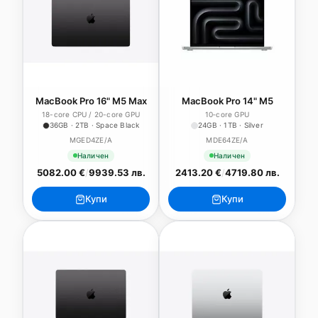
MacBook Pro 16" M5 Max
MacBook Pro 14" M5
18-core CPU / 20-core GPU
10‑core GPU
36GB · 2TB · Space Black
24GB · 1TB · Silver
MGED4ZE/A
MDE64ZE/A
Наличен
Наличен
5082.00 €
/
9939.53 лв.
2413.20 €
/
4719.80 лв.
Купи
Купи