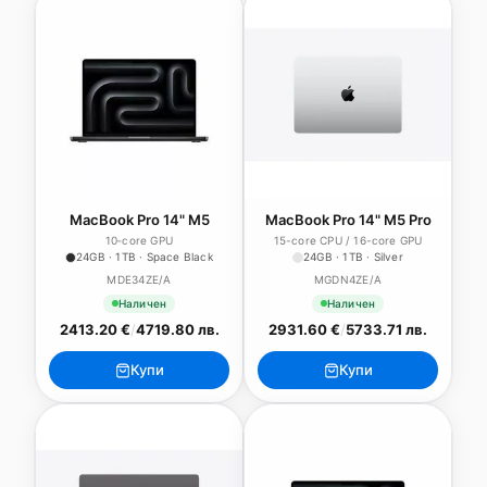
MacBook Pro 14" M5
MacBook Pro 14" M5 Pro
10‑core GPU
15-core CPU / 16-core GPU
24GB · 1TB · Space Black
24GB · 1TB · Silver
MDE34ZE/A
MGDN4ZE/A
Наличен
Наличен
2413.20 €
/
4719.80 лв.
2931.60 €
/
5733.71 лв.
Купи
Купи