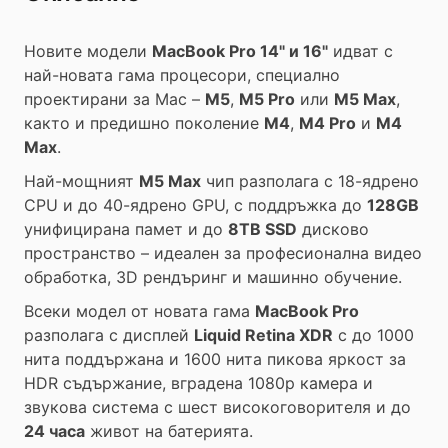
Новите модели
MacBook Pro 14" и 16"
идват с
най-новата гама процесори, специално
проектирани за Mac –
M5
,
M5 Pro
или
M5 Max
,
както и предишно поколение
M4
,
M4 Pro
и
M4
Max
.
Най-мощният
M5 Max
чип разполага с 18-ядрено
CPU и до 40-ядрено GPU, с поддръжка до
128GB
унифицирана памет и до
8TB SSD
дисково
пространство – идеален за професионална видео
обработка, 3D рендъринг и машинно обучение.
Всеки модел от новата гама
MacBook Pro
разполага с дисплей
Liquid Retina XDR
с до 1000
нита поддържана и 1600 нита пикова яркост за
HDR съдържание, вградена 1080p камера и
звукова система с шест високоговорителя и до
24 часа
живот на батерията.