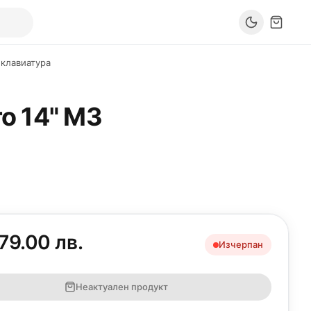
. клавиатура
o 14"
M3
79.00 лв.
Изчерпан
Неактуален продукт