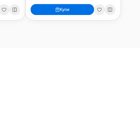
Купи
ри