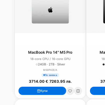
MacBook Pro 14" M5 Pro
Ma
18-core CPU / 16-core GPU
18
24GB · 2TB · Silver
MGDP4ZE/A
По заявка
3714.00 €
/
7263.95 лв.
37
Купи