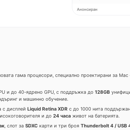
Анонсиран
новата гама процесори, специално проектирани за Mac
PU и до 40-ядрено GPU, с поддръжка до
128GB
унифици
ндъринг и машинно обучение.
а с дисплей
Liquid Retina XDR
с до 1000 нита поддържан
високоговорителя и до
24 часа
живот на батерията.
ак
, слот за
SDXC
карти и три броя
Thunderbolt 4 / USB 