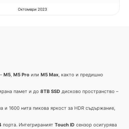
Октомври 2023
 –
M5
,
M5 Pro
или
M5 Max
, както и предишно
рана памет и до
8TB SSD
дисково пространство –
а и 1600 нита пикова яркост за HDR съдържание,
4
порта. Интегрираният
Touch ID
сензор осигурява