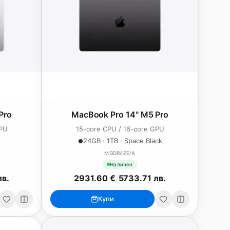
Pro
MacBook Pro 14" M5 Pro
GPU
15-core CPU / 16-core GPU
24GB · 1TB · Space Black
MGDR4ZE/A
Наличен
лв.
2931.60 €
/
5733.71 лв.
Купи