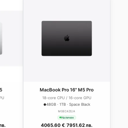
5
MacBook Pro 16" M5 Pro
GPU
18-core CPU / 16-core GPU
48GB · 1TB · Space Black
MGEC4ZE/A
Наличен
лв.
4065.60 €
/
7951.62 лв.