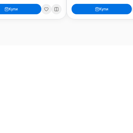
iPad
iPhone
Купи
Купи
iPad Pro 13" (M5)
iPhone 17
iPad Pro 11" (M5)
iPhone 17 Pro
o
iPad Pro 13" (M4)
iPhone 17 Pro Max
iPad Pro 11" (M4)
iPhone 17 Air
iPad Air (M4)
iPhone 17e
iPad Air (M3)
iPhone 16e
iPad аксесоари (M3/M4)
iPhone 17 аксесоа
Всички (13) →
Всички (18) →
HomeKit
Други
ри, мишки
Arlo
Apple TV
Nuki
iPod Touch
ки за монитори
Aqara
Външни дискове
EUFY
eGPUs и PCIe
are
Eve
AirPrint принтери
nk
Satechi
WiFi Рутери
Nanoleaf
Всички (6) →