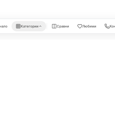
) →
Всички (7) →
чало
Категории
Сравни
Любими
Ко
ИНФОРМА
Политика за поверителност
За нас
Политика за бисквитки
Карта на са
ане
Съхранение на данни
Връзка с на