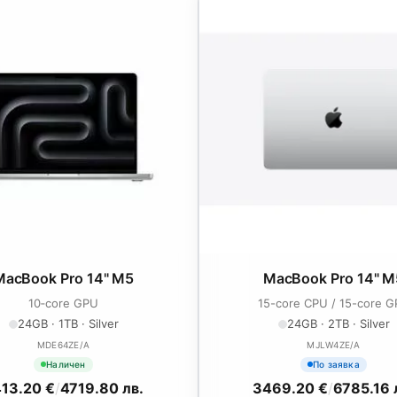
MacBook Pro 14" M5
MacBook Pro 14" M
10‑core GPU
15-core CPU / 15-core 
24GB · 1TB · Silver
24GB · 2TB · Silver
MDE64ZE/A
MJLW4ZE/A
Наличен
По заявка
13.20 €
/
4719.80 лв.
3469.20 €
/
6785.16 