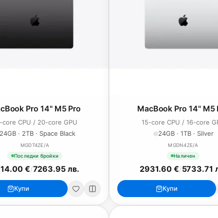
cBook Pro 14" M5 Pro
MacBook Pro 14" M5 
-core CPU / 20-core GPU
15-core CPU / 16-core 
24GB · 2TB · Space Black
24GB · 1TB · Silver
MGDT4ZE/A
MGDN4ZE/A
Последни бройки
Наличен
14.00 €
/
7263.95 лв.
2931.60 €
/
5733.71 
Купи
Купи