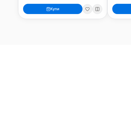
MacBook
Mac
Купи
MacBook Neo
iMac 24"
MacBook Air 13"
Mac Pro
MacBook Air 15"
Mac Studi
MacBook Pro 14"
Mac Mini
MacBook Pro 16"
Калъфи
USB-C Хъбове
Всички (9) →
Watch
Аксесоари
Apple Watch 11
Клавиату
Apple Watch 10
Монитори
Apple Watch 9
VESA стой
Apple Watch 8
Слушалки
Apple Watch Ultra 3
Mac Softw
Apple Watch Ultra 2
Power Ba
Apple Watch Ultra
Здраве