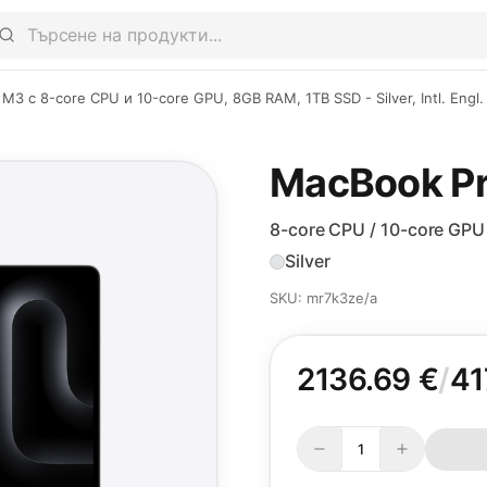
M3 с 8-core CPU и 10-core GPU, 8GB RAM, 1TB SSD - Silver, Intl. Engl
MacBook Pr
8-core CPU / 10-core GPU
Silver
SKU: mr7k3ze/a
2136.69 €
/
41