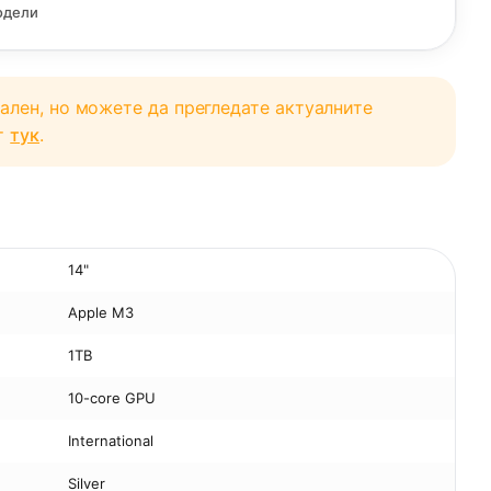
одели
уален, но можете да прегледате актуалните
от
тук
.
14"
Apple M3
1TB
10-core GPU
International
Silver