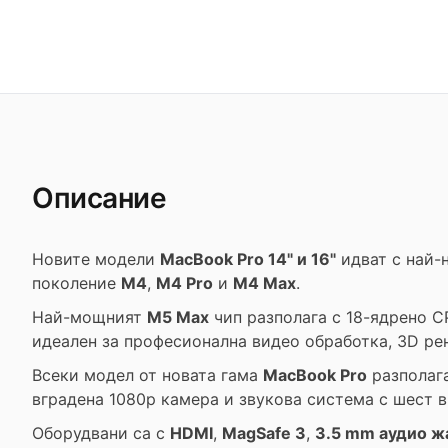
Описание
Новите модели
MacBook Pro 14" и 16"
идват с най-
поколение
M4
,
M4 Pro
и
M4 Max
.
Най-мощният
M5 Max
чип разполага с 18-ядрено C
идеален за професионална видео обработка, 3D ре
Всеки модел от новата гама
MacBook Pro
разполаг
вградена 1080p камера и звукова система с шест 
Оборудвани са с
HDMI
,
MagSafe 3
,
3.5 mm аудио ж