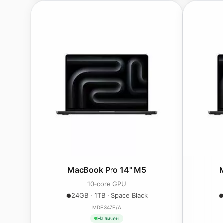
MacBook Pro 14" M5
10‑core GPU
24GB · 1TB · Space Black
MDE34ZE/A
Наличен