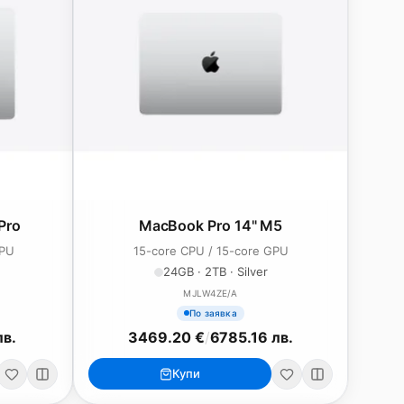
Pro
MacBook Pro 14" M5
GPU
15-core CPU / 15-core GPU
24GB · 2TB · Silver
MJLW4ZE/A
По заявка
лв.
3469.20 €
/
6785.16 лв.
Купи