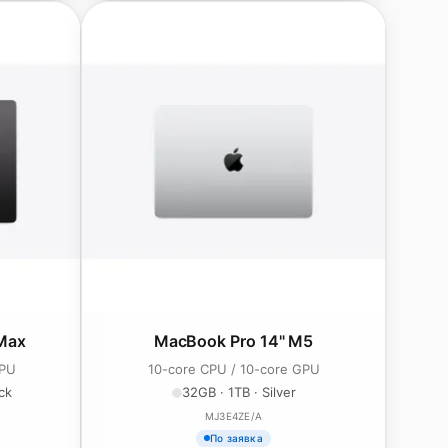
Max
MacBook Pro 14" M5
GPU
10-core CPU / 10-core GPU
ck
32GB · 1TB · Silver
MJ3E4ZE/A
По заявка