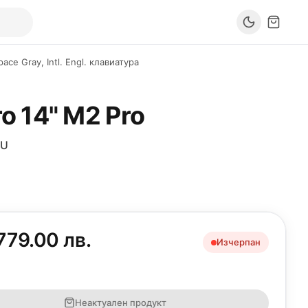
ce Gray, Intl. Engl. клавиатура
o 14"
M2 Pro
PU
779.00 лв.
Изчерпан
Неактуален продукт