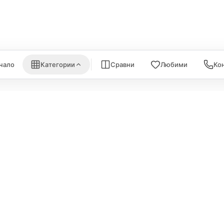
Nanoleaf
Всички (6) →
) →
Всички (7) →
чало
Категории
Сравни
Любими
Ко
ИНФОРМА
Политика за поверителност
За нас
Политика за бисквитки
Карта на са