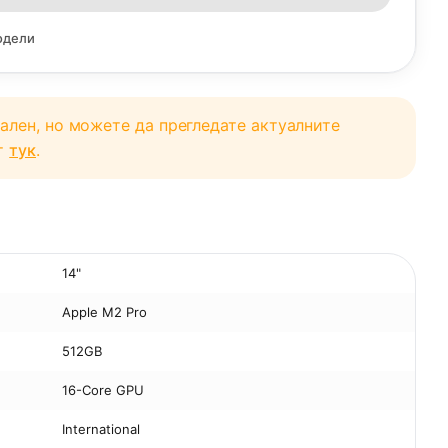
одели
уален, но можете да прегледате актуалните
от
тук
.
14"
Apple M2 Pro
512GB
16-Core GPU
International