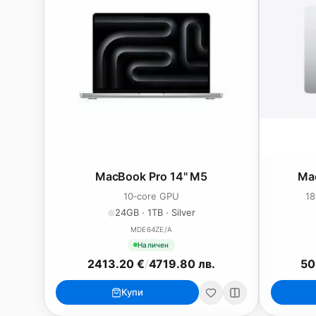
MacBook Pro 14" M5
Ma
10‑core GPU
18
24GB · 1TB · Silver
MDE64ZE/A
Наличен
2413.20 €
/
4719.80 лв.
50
Купи