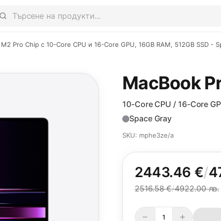
 M2 Pro Chip c 10-Core CPU и 16-Core GPU, 16GB RAM, 512GB SSD - Spa
MacBook Pr
10-Core CPU / 16-Core G
Space Gray
SKU: mphe3ze/a
2443.46 €
/
4
2516.58 €
/
4922.00 лв.