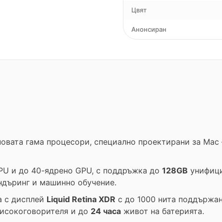
Цвят
Анонсиран
новата гама процесори, специално проектирани за Mac
PU и до 40-ядрено GPU, с поддръжка до
128GB
унифици
ндъринг и машинно обучение.
а с дисплей
Liquid Retina XDR
с до 1000 нита поддържан
високоговорителя и до
24 часа
живот на батерията.