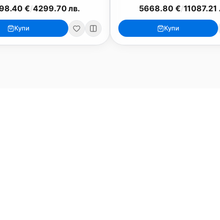
98.40 €
/
4299.70 лв.
5668.80 €
/
11087.21 
iPad
iPhone
Купи
Купи
iPad Pro 13" (M5)
iPhone 17
iPad Pro 11" (M5)
iPhone 17 Pro
o
iPad Pro 13" (M4)
iPhone 17 Pro Max
iPad Pro 11" (M4)
iPhone 17 Air
iPad Air (M4)
iPhone 17e
iPad Air (M3)
iPhone 16e
iPad аксесоари (M3/M4)
iPhone 17 аксесоа
Всички (13) →
Всички (18) →
HomeKit
Други
ри, мишки
Arlo
Apple TV
Nuki
iPod Touch
ки за монитори
Aqara
Външни дискове
EUFY
eGPUs и PCIe
are
Eve
AirPrint принтери
nk
Satechi
WiFi Рутери