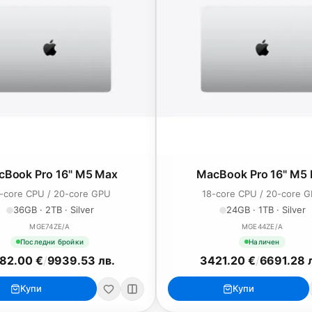
cBook Pro 16" M5 Max
MacBook Pro 16" M5 
-core CPU / 20-core GPU
18-core CPU / 20-core 
36GB · 2TB · Silver
24GB · 1TB · Silver
MGE74ZE/A
MGE44ZE/A
Последни бройки
Наличен
82.00 €
/
9939.53 лв.
3421.20 €
/
6691.28 
Купи
Купи