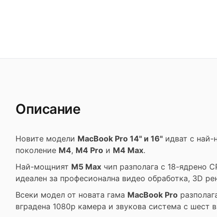
Описание
Новите модели
MacBook Pro 14" и 16"
идват с най-
поколение
M4
,
M4 Pro
и
M4 Max
.
Най-мощният
M5 Max
чип разполага с 18-ядрено C
идеален за професионална видео обработка, 3D ре
Всеки модел от новата гама
MacBook Pro
разполаг
вградена 1080p камера и звукова система с шест 