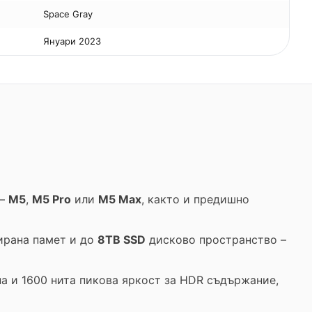
Space Gray
Януари 2023
 –
M5
,
M5 Pro
или
M5 Max
, както и предишно
рана памет и до
8TB SSD
дисково пространство –
а и 1600 нита пикова яркост за HDR съдържание,