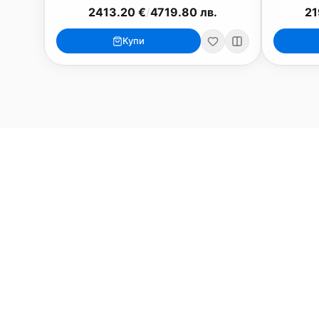
2413.20 €
/
4719.80 лв.
21
MacBook
Mac
Купи
MacBook Neo
iMac 24"
MacBook Air 13"
Mac Pro
MacBook Air 15"
Mac Studi
MacBook Pro 14"
Mac Mini
MacBook Pro 16"
Калъфи
USB-C Хъбове
Всички (9) →
Watch
Аксесоари
Apple Watch 11
Клавиату
Apple Watch 10
Монитори
Apple Watch 9
VESA стой
Apple Watch 8
Слушалки
Apple Watch Ultra 3
Mac Softw
Apple Watch Ultra 2
Power Ba