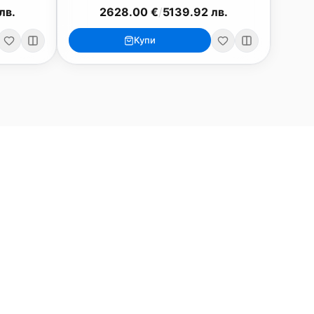
лв.
2628.00 €
/
5139.92 лв.
Купи
ри