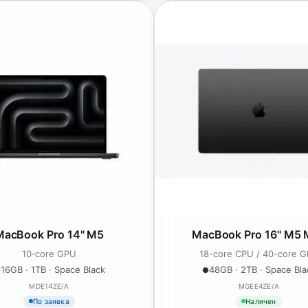
MacBook Pro 14" M5
MacBook Pro 16" M5 
10‑core GPU
18-core CPU / 40-core 
16GB · 1TB · Space Black
48GB · 2TB · Space Bla
MDE14ZE/A
MGEE4ZE/A
По заявка
Наличен