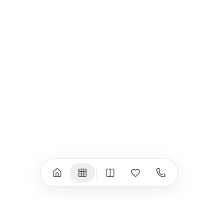
Всички (9) →
iPad
iPhone
iPad Pro 13" (M5)
iPhone 17
iPad Pro 11" (M5)
iPhone 17 Pro
iPad Pro 13" (M4)
iPhone 17 Pro Max
iPad Pro 11" (M4)
iPhone 17 Air
iPad Air (M4)
iPhone 17e
iPad Air (M3)
iPhone 16e
iPad аксесоари
iPhone 17 аксесоари
(M3/M4)
Всички (18) →
Всички (13) →
Watch
Аксесоари
Apple Watch 11
Клавиатури, мишки
Apple Watch 10
Монитори
Apple Watch 9
VESA стойки за
монитори
Apple Watch 8
Слушалки
Apple Watch Ultra 3
Mac Software