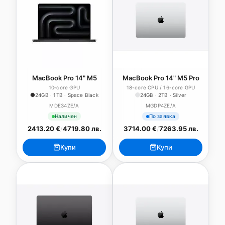
MacBook Pro 14" M5
MacBook Pro 14" M5 Pro
10‑core GPU
18-core CPU / 16-core GPU
24GB · 1TB · Space Black
24GB · 2TB · Silver
MDE34ZE/A
MGDP4ZE/A
Наличен
По заявка
2413.20 €
/
4719.80 лв.
3714.00 €
/
7263.95 лв.
Купи
Купи