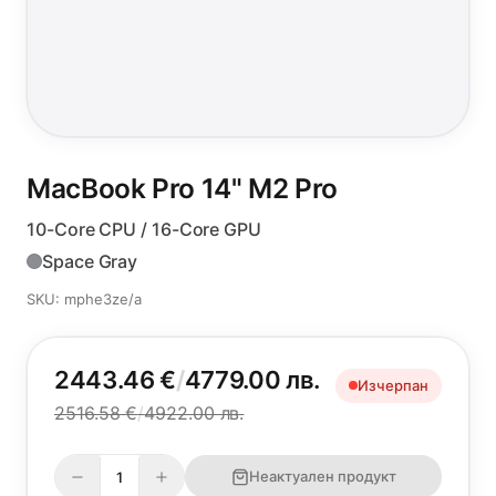
MacBook Pro 14"
M2 Pro
10-Core CPU / 16-Core GPU
Space Gray
SKU: mphe3ze/a
2443.46 €
/
4779.00 лв.
Изчерпан
2516.58 €
/
4922.00 лв.
Неактуален продукт