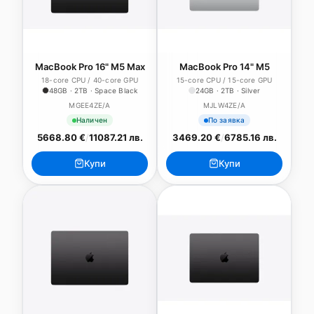
MacBook Pro 16" M5 Max
MacBook Pro 14" M5
18-core CPU / 40-core GPU
15-core CPU / 15-core GPU
48GB · 2TB · Space Black
24GB · 2TB · Silver
MGEE4ZE/A
MJLW4ZE/A
Наличен
По заявка
5668.80 €
/
11087.21 лв.
3469.20 €
/
6785.16 лв.
Купи
Купи