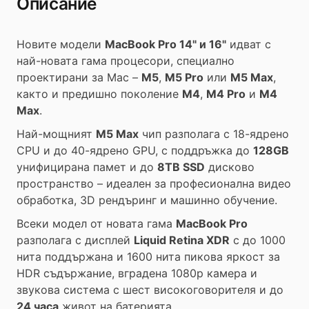
Описание
Новите модели
MacBook Pro 14" и 16"
идват с
най-новата гама процесори, специално
проектирани за Mac –
M5
,
M5 Pro
или
M5 Max
,
както и предишно поколение
M4
,
M4 Pro
и
M4
Max
.
Най-мощният
M5 Max
чип разполага с 18-ядрено
CPU и до 40-ядрено GPU, с поддръжка до
128GB
унифицирана памет и до
8TB SSD
дисково
пространство – идеален за професионална видео
обработка, 3D рендъринг и машинно обучение.
Всеки модел от новата гама
MacBook Pro
разполага с дисплей
Liquid Retina XDR
с до 1000
нита поддържана и 1600 нита пикова яркост за
HDR съдържание, вградена 1080p камера и
звукова система с шест високоговорителя и до
24 часа
живот на батерията.