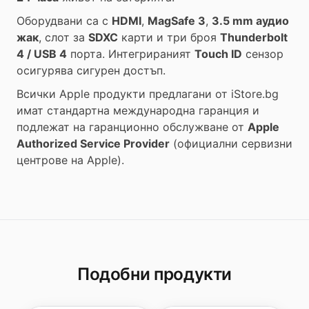
Оборудвани са с
HDMI
,
MagSafe 3
,
3.5 mm аудио
жак
, слот за
SDXC
карти и три броя
Thunderbolt
4 / USB 4
порта. Интегрираният
Touch ID
сензор
осигурява сигурен достъп.
Всички Apple продукти предлагани от
iStore.bg
имат стандартна международна гаранция и
подлежат на гаранционно обслужване от
Apple
Authorized Service Provider
(официални сервизни
центрове на Apple).
Подобни продукти