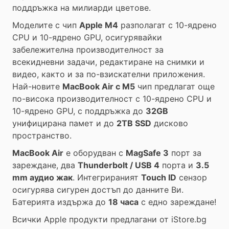
поддръжка на милиарди цветове.
Моделите с чип
Apple M4
разполагат с 10-ядрено
CPU и 10-ядрено GPU, осигурявайки
забележителна производителност за
всекидневни задачи, редактиране на снимки и
видео, както и за по-взискателни приложения.
Най-новите
MacBook Air с M5
чип предлагат още
по-висока производителност с 10-ядрено CPU и
10-ядрено GPU, с поддръжка до
32GB
унифицирана памет и до
2TB SSD
дисково
пространство.
MacBook Air
е оборудван с
MagSafe 3
порт за
зареждане, два
Thunderbolt / USB 4
порта и
3.5
mm аудио жак
. Интегрираният
Touch ID
сензор
осигурява сигурен достъп до данните Ви.
Батерията издържа до
18 часа
с едно зареждане!
Всички Apple продукти предлагани от
iStore.bg