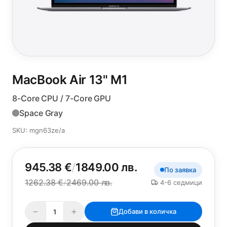
MacBook Air 13"
M1
8-Core CPU / 7-Core GPU
Space Gray
SKU: mgn63ze/a
945.38 €
/
1849.00 лв.
По заявка
1262.38 €
/
2469.00 лв.
4-6 седмици
Добави в количка