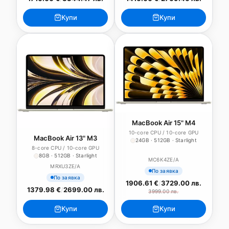
Купи
Купи
MacBook Air 15" M4
10-core CPU / 10-core GPU
MacBook Air 13" M3
24GB · 512GB · Starlight
8-core CPU / 10-core GPU
8GB · 512GB · Starlight
MC6K4ZE/A
MRXU3ZE/A
По заявка
По заявка
1906.61 €
/
3729.00 лв.
1379.98 €
/
2699.00 лв.
3999.00 лв.
Купи
Купи