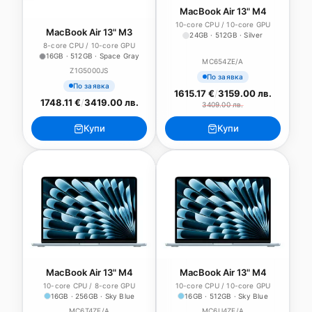
MacBook Air 13" M4
10-core CPU / 10-core GPU
MacBook Air 13" M3
24GB · 512GB · Silver
8-core CPU / 10-core GPU
16GB · 512GB · Space Gray
MC654ZE/A
Z1G5000JS
По заявка
По заявка
1615.17 €
/
3159.00 лв.
1748.11 €
/
3419.00 лв.
3409.00 лв.
Купи
Купи
MacBook Air 13" M4
MacBook Air 13" M4
10-core CPU / 8-core GPU
10-core CPU / 10-core GPU
16GB · 256GB · Sky Blue
16GB · 512GB · Sky Blue
MC6T4ZE/A
MC6U4ZE/A