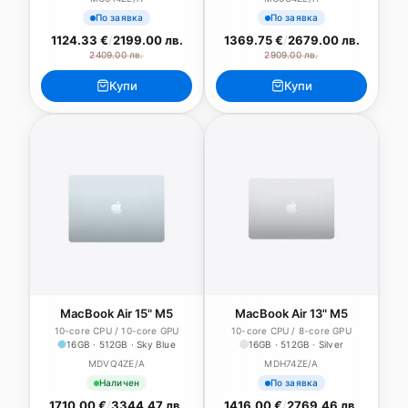
По заявка
По заявка
1124.33 €
/
2199.00 лв.
1369.75 €
/
2679.00 лв.
2409.00 лв.
2909.00 лв.
Купи
Купи
MacBook Air 15" M5
MacBook Air 13" M5
10-core CPU / 10-core GPU
10-core CPU / 8-core GPU
16GB · 512GB · Sky Blue
16GB · 512GB · Silver
MDVQ4ZE/A
MDH74ZE/A
Наличен
По заявка
1710.00 €
/
3344.47 лв.
1416.00 €
/
2769.46 лв.