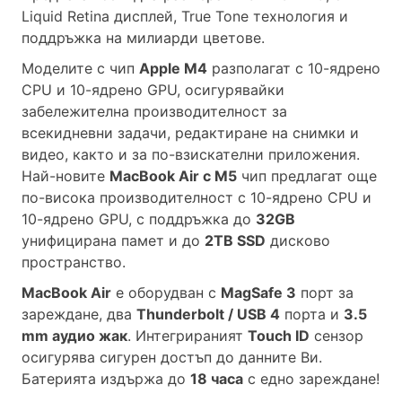
Liquid Retina дисплей, True Tone технология и
поддръжка на милиарди цветове.
Моделите с чип
Apple M4
разполагат с 10-ядрено
CPU и 10-ядрено GPU, осигурявайки
забележителна производителност за
всекидневни задачи, редактиране на снимки и
видео, както и за по-взискателни приложения.
Най-новите
MacBook Air с M5
чип предлагат още
по-висока производителност с 10-ядрено CPU и
10-ядрено GPU, с поддръжка до
32GB
унифицирана памет и до
2TB SSD
дисково
пространство.
MacBook Air
е оборудван с
MagSafe 3
порт за
зареждане, два
Thunderbolt / USB 4
порта и
3.5
mm аудио жак
. Интегрираният
Touch ID
сензор
осигурява сигурен достъп до данните Ви.
Батерията издържа до
18 часа
с едно зареждане!