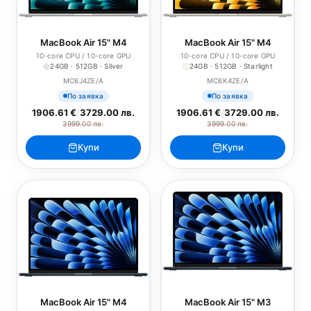
MacBook Air 15" M4
MacBook Air 15" M4
10-core CPU / 10-core GPU
10-core CPU / 10-core GPU
24GB · 512GB · Silver
24GB · 512GB · Starlight
MC6J4ZE/A
MC6K4ZE/A
По заявка
По заявка
1906.61 €
/
3729.00 лв.
1906.61 €
/
3729.00 лв.
3999.00 лв.
3999.00 лв.
Купи
Купи
MacBook Air 15" M4
MacBook Air 15" M3