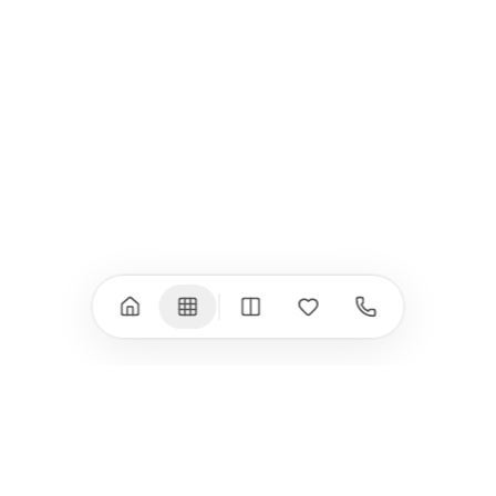
iPad Pro 11" (M5)
iPhone 17 Pro
iPad Pro 13" (M4)
iPhone 17 Pro Max
iPad Pro 11" (M4)
iPhone 17 Air
iPad Air (M4)
iPhone 17e
iPad Air (M3)
iPhone 16e
iPad аксесоари
iPhone 17 аксесоари
(M3/M4)
Всички (18) →
Всички (13) →
Watch
Аксесоари
Apple Watch 11
Клавиатури, мишки
Apple Watch 10
Монитори
Apple Watch 9
VESA стойки за
монитори
Apple Watch 8
Слушалки
Apple Watch Ultra 3
Mac Software
Apple Watch Ultra 2
Power Bank
Apple Watch Ultra
Здраве
Всички (9) →
Всички (8) →