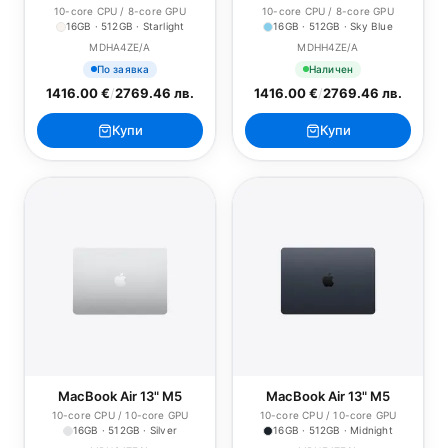
10-core CPU / 8-core GPU
10-core CPU / 8-core GPU
16GB · 512GB · Starlight
16GB · 512GB · Sky Blue
MDHA4ZE/A
MDHH4ZE/A
По заявка
Наличен
1416.00 €
/
2769.46 лв.
1416.00 €
/
2769.46 лв.
Купи
Купи
MacBook Air 13" M5
MacBook Air 13" M5
10-core CPU / 10-core GPU
10-core CPU / 10-core GPU
16GB · 512GB · Silver
16GB · 512GB · Midnight