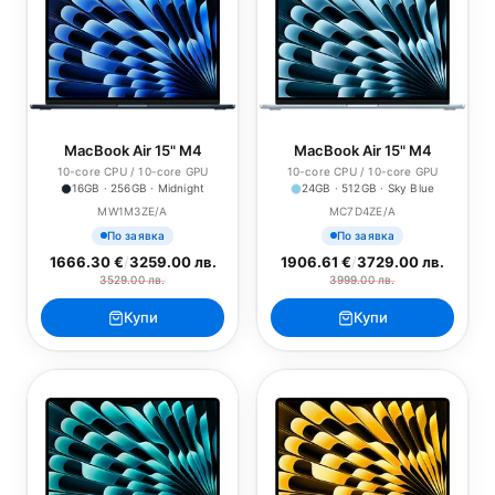
MacBook Air 15" M4
MacBook Air 15" M4
10-core CPU / 10-core GPU
10-core CPU / 10-core GPU
16GB · 256GB · Midnight
24GB · 512GB · Sky Blue
MW1M3ZE/A
MC7D4ZE/A
По заявка
По заявка
1666.30 €
/
3259.00 лв.
1906.61 €
/
3729.00 лв.
3529.00 лв.
3999.00 лв.
Купи
Купи