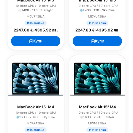
MacBook Air 15" M5
MacBook Air 15" M5
10-core CPU / 10-core GPU
10-core CPU / 10-core GPU
24GB · 1TB · Starlight
24GB · 1TB · Sky Blue
MDVF4ZE/A
MDVU4ZE/A
По заявка
По заявка
2247.60 €
/
4395.92 лв.
2247.60 €
/
4395.92 лв.
Купи
Купи
MacBook Air 15" M4
MacBook Air 15" M4
10-core CPU / 10-core GPU
10-core CPU / 10-core GPU
16GB · 256GB · Sky Blue
16GB · 256GB · Silver
MC7A4ZE/A
MW1G3ZE/A
По заявка
По заявка