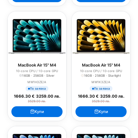
MacBook Air 15" M4
MacBook Air 15" M4
10-core CPU / 10-core GPU
10-core CPU / 10-core GPU
16GB · 256GB · Silver
16GB · 256GB · Starlight
MW1H3ZE/A
MW1K3ZE/A
По заявка
По заявка
1666.30 €
/
3259.00 лв.
1666.30 €
/
3259.00 лв.
3529.00 лв.
3529.00 лв.
Купи
Купи