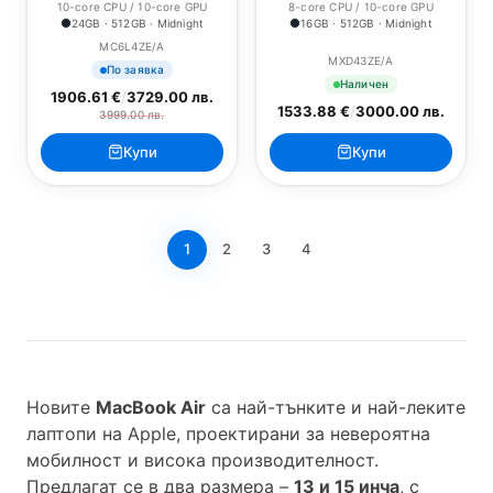
10-core CPU / 10-core GPU
8-core CPU / 10-core GPU
24GB · 512GB · Midnight
16GB · 512GB · Midnight
MC6L4ZE/A
MXD43ZE/A
По заявка
Наличен
1906.61 €
/
3729.00 лв.
1533.88 €
/
3000.00 лв.
3999.00 лв.
Купи
Купи
1
2
3
4
Новите
MacBook Air
са най-тънките и най-леките
лаптопи на Apple, проектирани за невероятна
мобилност и висока производителност.
Предлагат се в два размера –
13 и 15 инча
, с