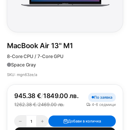
MacBook Air 13"
M1
8-Core CPU / 7-Core GPU
Space Gray
SKU: mgn63ze/a
945.38 €
/
1849.00 лв.
По заявка
1262.38 €
/
2469.00 лв.
4-6 седмици
Добави в количка