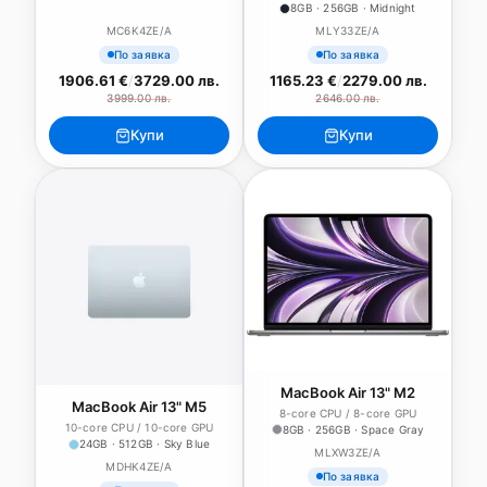
8GB · 256GB · Midnight
MC6K4ZE/A
MLY33ZE/A
По заявка
По заявка
1906.61 €
/
3729.00 лв.
1165.23 €
/
2279.00 лв.
3999.00 лв.
2646.00 лв.
Купи
Купи
MacBook Air 13" M2
MacBook Air 13" M5
8-core CPU / 8-core GPU
10-core CPU / 10-core GPU
8GB · 256GB · Space Gray
24GB · 512GB · Sky Blue
MLXW3ZE/A
MDHK4ZE/A
По заявка