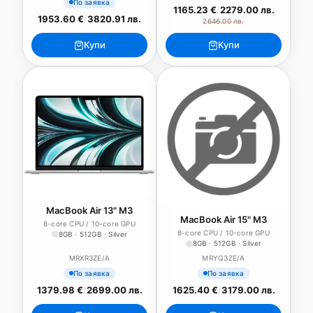
По заявка
1165.23 €
/
2279.00 лв.
1953.60 €
/
3820.91 лв.
2646.00 лв.
Купи
Купи
MacBook Air 13" M3
MacBook Air 15" M3
8-core CPU / 10-core GPU
8-core CPU / 10-core GPU
8GB · 512GB · Silver
8GB · 512GB · Silver
MRXR3ZE/A
MRYQ3ZE/A
По заявка
По заявка
1379.98 €
/
2699.00 лв.
1625.40 €
/
3179.00 лв.