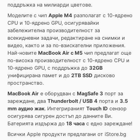
поддръжка на милиарди цветове.
Моделите с чип
Apple M4
разполагат с 10-ядрено
CPU и 10-ядрено GPU, осигурявайки
забележителна производителност за
всекидневни задачи, редактиране на снимки и
видео, както и за по-взискателни приложения.
Най-новите
MacBook Air с M5
чип предлагат още
по-висока производителност с 10-ядрено CPU и
10-ядрено GPU, с поддръжка до
32GB
унифицирана памет и до
2TB SSD
дисково
пространство.
MacBook Air
е оборудван с
MagSafe 3
порт за
зареждане, два
Thunderbolt / USB 4
порта и
3.5
mm аудио жак
. Интегрираният
Touch ID
сензор
осигурява сигурен достъп до данните Ви.
Батерията издържа до
18 часа
с едно зареждане!
Всички Apple продукти предлагани от
iStore.bg