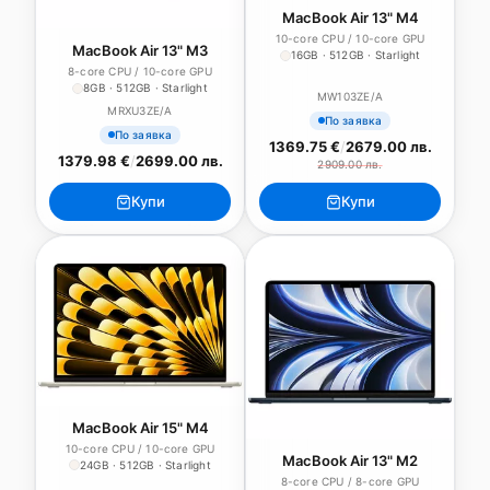
MacBook Air 13" M4
10-core CPU / 10-core GPU
MacBook Air 13" M3
16GB · 512GB · Starlight
8-core CPU / 10-core GPU
8GB · 512GB · Starlight
MW103ZE/A
MRXU3ZE/A
По заявка
По заявка
1369.75 €
/
2679.00 лв.
1379.98 €
/
2699.00 лв.
2909.00 лв.
Купи
Купи
MacBook Air 15" M4
10-core CPU / 10-core GPU
MacBook Air 13" M2
24GB · 512GB · Starlight
8-core CPU / 8-core GPU