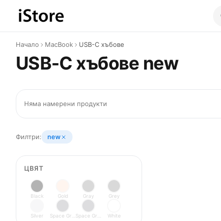
Към съдържанието
Начало
MacBook
USB-C хъбове
USB-C хъбове new
Няма намерени продукти
Филтри:
new
ЦВЯТ
Black
Gold
Gray
Grey
Silver
Space Gray
Space Grey
White