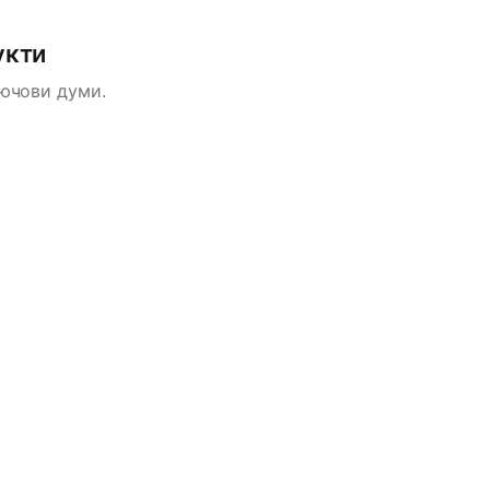
укти
лючови думи.