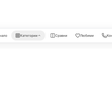
nk
Satechi
WiFi Рутери
Nanoleaf
Всички (6) →
) →
Всички (7) →
чало
Категории
Сравни
Любими
Ко
ИНФОРМА
Политика за поверителност
За нас
Политика за бисквитки
Карта на са