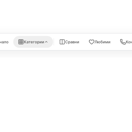
nk
Satechi
WiFi Рутери
Nanoleaf
Всички (6) →
) →
Всички (7) →
чало
Категории
Сравни
Любими
Ко
ИНФОРМА
Политика за поверителност
За нас
Политика за бисквитки
Карта на са