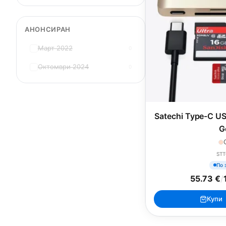
АНОНСИРАН
Март 2022
0
Октомври 2024
0
Satechi Type-C U
G
ST
По 
55.73 €
/
Купи