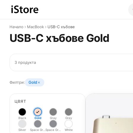
Към съдържанието
Начало
MacBook
USB-C хъбове
USB-C хъбове Gold
3 продукта
Филтри:
Gold
ЦВЯТ
Black
Gold
Gray
Grey
Silver
Space Gray
Space Grey
White