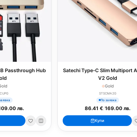
SB Passthrough Hub
Satechi Type-C Slim Multiport 
old
V2 Gold
Gold
Gold
TCUPG
STSCMA2G
заявка
По заявка
109.00 лв.
86.41 €
/
169.00 лв.
Купи