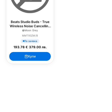
Beats Studio Buds - True
Wireless Noise Cancelling
Earphones - Moon Grey
Moon Grey
MMT93ZM/B
По заявка
193.78 €
/
379.00 лв.
Купи