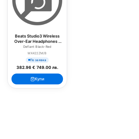
Beats Studio3 Wireless
Over-Ear Headphones -
The Beats Decade
Defiant Black-Red
Collection - Defiant Black-
MX422ZM/B
Red
По заявка
382.96 €
/
749.00 лв.
Купи