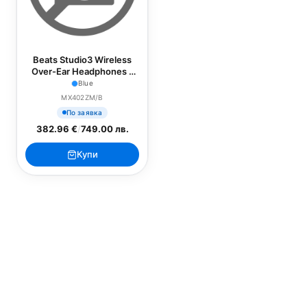
Beats Studio3 Wireless
Over-Ear Headphones -
Blue
Blue
MX402ZM/B
По заявка
382.96 €
/
749.00 лв.
Купи