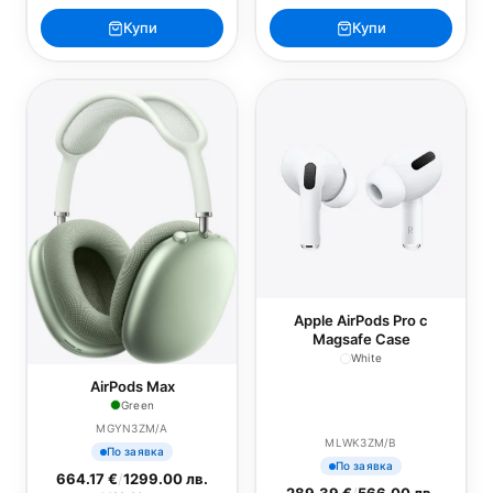
Купи
Купи
Apple AirPods Pro с
Magsafe Case
White
AirPods Max
Green
MGYN3ZM/A
MLWK3ZM/B
По заявка
По заявка
664.17 €
/
1299.00 лв.
289.39 €
/
566.00 лв.