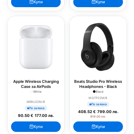
Купи
Купи
Apple Wireless Charging
Beats Studio Pro Wireless
Case за AirPods
Headphones - Black
White
Black
MQTP3ZM/B
MR8U2ZM/B
По заявка
По заявка
408.52 €
/
799.00 лв.
90.50 €
/
177.00 лв.
819.00 лв.
Купи
Купи