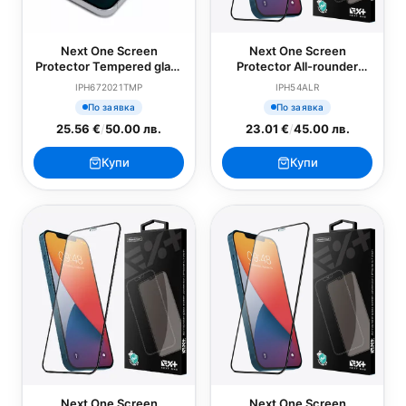
Next One Screen
Next One Screen
Protector Tempered glass
Protector All-rounder
за iPhone 13 Pro Max
glass за iPhone 12 Mini
IPH672021TMP
IPH54ALR
По заявка
По заявка
25.56 €
/
50.00 лв.
23.01 €
/
45.00 лв.
Купи
Купи
Next One Screen
Next One Screen