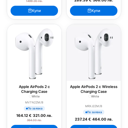
1499.00 лв.
Купи
Купи
Apple AirPods 2 с
Apple AirPods 2 с Wireless
Charging Case
Charging Case
White
White
MV7N2ZM/B
MRXJ2ZM/B
По заявка
По заявка
164.12 €
/
321.00 лв.
237.24 €
/
464.00 лв.
364.00 лв.