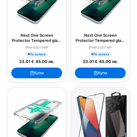
Next One Screen
Next One Screen
Protector Tempered glass
Protector Tempered glass
за iPhone 13 Mini
за iPhone 13 и iPhone 13
IPH542021TMP
IPH612021TMP
Pro
По заявка
По заявка
23.01 €
/
45.00 лв.
23.01 €
/
45.00 лв.
Купи
Купи