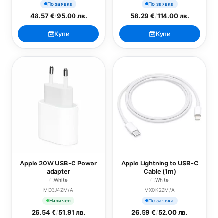
По заявка
По заявка
48.57 €
/
95.00 лв.
58.29 €
/
114.00 лв.
Купи
Купи
Apple 20W USB-C Power
Apple Lightning to USB-C
adapter
Cable (1m)
White
White
MD3J4ZM/A
MX0K2ZM/A
Наличен
По заявка
26.54 €
/
51.91 лв.
26.59 €
/
52.00 лв.