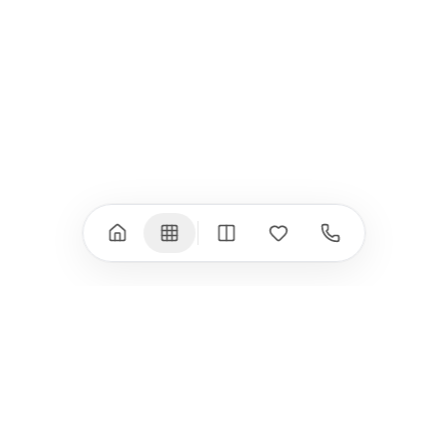
iPad Pro 13" (M4)
iPhone 17 Pro Max
iPad Pro 11" (M4)
iPhone 17 Air
iPad Air (M4)
iPhone 17e
iPad Air (M3)
iPhone 16e
iPad аксесоари
iPhone 17 аксесоари
(M3/M4)
Всички (18) →
Всички (13) →
Watch
Аксесоари
Apple Watch 11
Клавиатури, мишки
Apple Watch 10
Монитори
Apple Watch 9
VESA стойки за
монитори
Apple Watch 8
Слушалки
Apple Watch Ultra 3
Mac Software
Apple Watch Ultra 2
Power Bank
Apple Watch Ultra
Здраве
Всички (9) →
Всички (8) →
HomeKit
Други