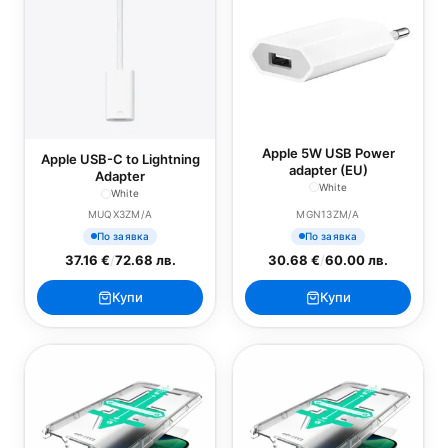
Apple 5W USB Power
Apple USB-C to Lightning
adapter (EU)
Adapter
White
White
MUQX3ZM/A
MGN13ZM/A
По заявка
По заявка
37.16 €
/
72.68 лв.
30.68 €
/
60.00 лв.
Купи
Купи