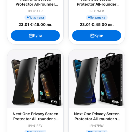
Protector All-rounder
Protector All-rounder
glass за iPhone 12/12 Pro
glass за iPhone 12 Pro Max
IPH61ALR
IPH67ALR
По заявка
По заявка
23.01 €
/
45.00 лв.
23.01 €
/
45.00 лв.
Купи
Купи
Next One Privacy Screen
Next One Privacy Screen
Protector All-rounder за
Protector All-rounder за
iPhone 12/12 Pro
iPhone 12 Pro Max
IPH61PRV
IPH67PRV
По заявка
По заявка