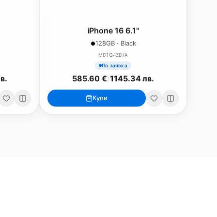
iPhone 16 6.1"
128GB · Black
MD1Q4ZD/A
По заявка
в.
585.60 €
/
1145.34 лв.
Купи
ри