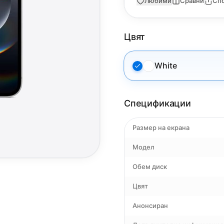
Любими
Сравни
Сп
Цвят
White
Спецификации
Размер на екрана
Модел
Обем диск
Цвят
Анонсиран