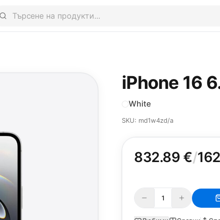
iPhone 16 6.
White
SKU: md1w4zd/a
832.89 €
/
162