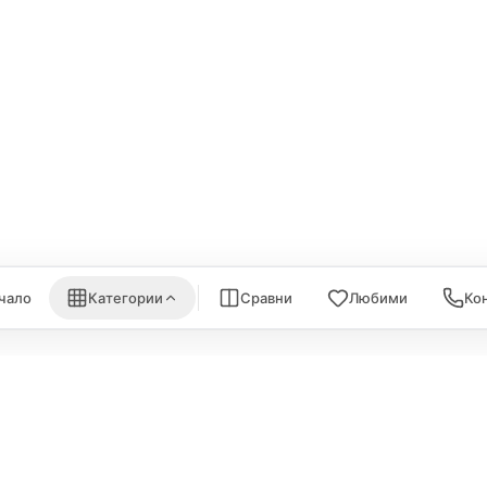
ри, мишки
Arlo
Apple TV
Nuki
iPod Touch
ки за монитори
Aqara
Външни дискове
EUFY
eGPUs и PCIe
are
Eve
AirPrint принтери
nk
Satechi
WiFi Рутери
Nanoleaf
Всички (6) →
) →
Всички (7) →
чало
Категории
Сравни
Любими
Ко