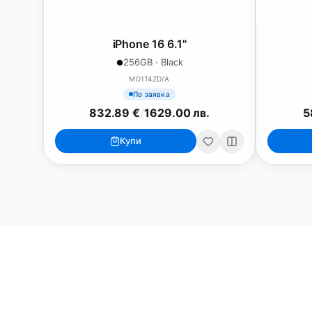
iPhone 16 6.1"
256GB · Black
MD1T4ZD/A
По заявка
832.89 €
/
1629.00 лв.
5
MacBook
Mac
Купи
MacBook Neo
iMac 24"
MacBook Air 13"
Mac Pro
MacBook Air 15"
Mac Studi
MacBook Pro 14"
Mac Mini
MacBook Pro 16"
Калъфи
USB-C Хъбове
Всички (9) →
Watch
Аксесоари