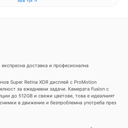
Виж тук →
 с експресна доставка и професионална
нчов Super Retina XDR дисплей с ProMotion
елност за ежедневни задачи. Камерата Fusion с
пции до 512GB и свежи цветове, това е идеалният
 снимки в движение и безпроблемна употреба през