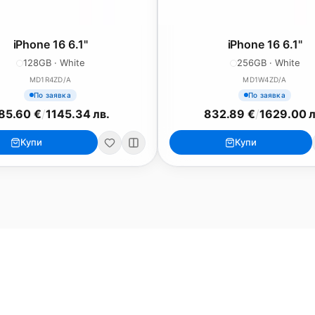
iPhone 16 6.1"
iPhone 16 6.1"
128GB · White
256GB · White
MD1R4ZD/A
MD1W4ZD/A
По заявка
По заявка
85.60 €
/
1145.34 лв.
832.89 €
/
1629.00 л
iPad
iPhone
Купи
Купи
iPad Pro 13" (M5)
iPhone 17
iPad Pro 11" (M5)
iPhone 17 Pro
o
iPad Pro 13" (M4)
iPhone 17 Pro Max
iPad Pro 11" (M4)
iPhone 17 Air
iPad Air (M4)
iPhone 17e
iPad Air (M3)
iPhone 16e
iPad аксесоари (M3/M4)
iPhone 17 аксесоа
Всички (13) →
Всички (18) →
HomeKit
Други