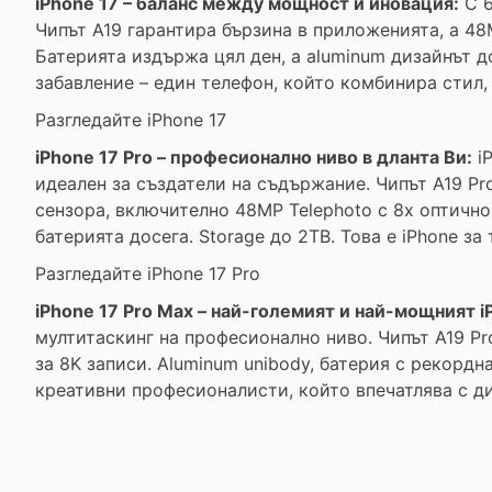
iPhone 17 – баланс между мощност и иновация:
С 6
Чипът A19 гарантира бързина в приложенията, а 48
Батерията издържа цял ден, а aluminum дизайнът до
забавление – един телефон, който комбинира стил,
Разгледайте iPhone 17
iPhone 17 Pro – професионално ниво в дланта Ви:
iP
идеален за създатели на съдържание. Чипът A19 P
сензора, включително 48MP Telephoto с 8x оптично 
батерията досега. Storage до 2TB. Това е iPhone за
Разгледайте iPhone 17 Pro
iPhone 17 Pro Max – най-големият и най-мощният i
мултитаскинг на професионално ниво. Чипът A19 Pr
за 8K записи. Aluminum unibody, батерия с рекорд
креативни професионалисти, който впечатлява с д