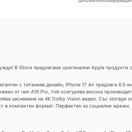
Допълнителна информация
нужди! В iStore предлагаме оригинални Apple продукти
егантен с титаниев дизайн, iPhone 17 Air предлага 6.5-и
ижван от чип A19 Pro, той осигурява висока производит
ва заснемане на 4K Dolby Vision видео. Със storage о
ст в компактен формат. Перфектен за социални мрежи,