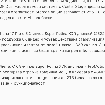
.3-инчов ProMotion Super Retina XDR дисплей, iPhone 17
MP Dual Fusion камера система с Center Stage предна 
бавя елегантност. Storage опции започват от 256GB. То
 надеждност и AI подобрения.
hone 17 Pro с 6.3-инчов Super Retina XDR дисплей (2622
ro поддържа 8K видео и усъвършенствана стабилизация
увеличение и tetraprism дизайн, плюс LiDAR скенер. Al
 тези, които искат да бъдат крачка напред в фото, виде
Phone
: С 6.9-инчов Super Retina XDR дисплей и ProMoti
o осигурява огромна графична мощ, а камерата с 48MP F
на издръжливост и storage опции до 2TB (идеално за го
изайн и функционалност.