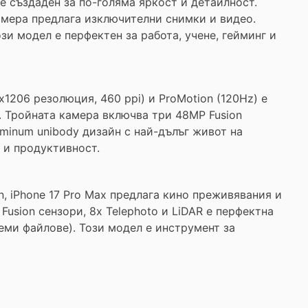
 е създаден за по-голяма яркост и детайлност.
камера предлага изключителни снимки и видео.
зи модел е перфектен за работа, учене, гейминг и
x1206 резолюция, 460 ppi) и ProMotion (120Hz) е
. Тройната камера включва три 48MP Fusion
uminum unibody дизайн с най-дълъг живот на
о и продуктивност.
on, iPhone 17 Pro Max предлага кино преживявания и
usion сензори, 8x Telephoto и LiDAR е перфектна
леми файлове). Този модел е инструмент за