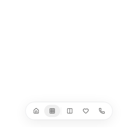
Всички (9) →
iPad
iPhone
iPad Pro 13" (M5)
iPhone 17
iPad Pro 11" (M5)
iPhone 17 Pro
iPad Pro 13" (M4)
iPhone 17 Pro Max
iPad Pro 11" (M4)
iPhone 17 Air
iPad Air (M4)
iPhone 17e
iPad Air (M3)
iPhone 16e
iPad аксесоари
iPhone 17 аксесоари
(M3/M4)
Всички (18) →
Всички (13) →
Watch
Аксесоари
Apple Watch 11
Клавиатури, мишки
Apple Watch 10
Монитори
Apple Watch 9
VESA стойки за
монитори
Apple Watch 8
Слушалки
Apple Watch Ultra 3
Mac Software