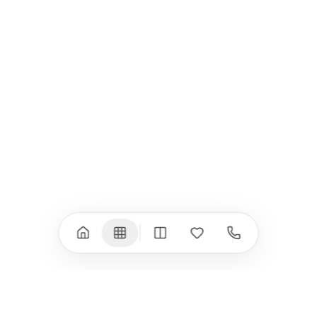
iPad
iPhone
iPad Pro 13" (M5)
iPhone 17
iPad Pro 11" (M5)
iPhone 17 Pro
iPad Pro 13" (M4)
iPhone 17 Pro Max
iPad Pro 11" (M4)
iPhone 17 Air
iPad Air (M4)
iPhone 17e
iPad Air (M3)
iPhone 16e
iPad аксесоари
iPhone 17 аксесоари
(M3/M4)
Всички (18) →
Всички (13) →
Watch
Аксесоари
Apple Watch 11
Клавиатури, мишки
Apple Watch 10
Монитори
Apple Watch 9
VESA стойки за
монитори
Apple Watch 8
Слушалки
Apple Watch Ultra 3
Mac Software
Apple Watch Ultra 2
Power Bank
Apple Watch Ultra