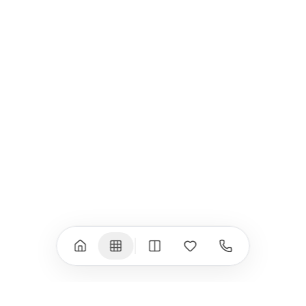
Всички (9) →
iPad
iPhone
iPad Pro 13" (M5)
iPhone 17
iPad Pro 11" (M5)
iPhone 17 Pro
iPad Pro 13" (M4)
iPhone 17 Pro Max
iPad Pro 11" (M4)
iPhone 17 Air
iPad Air (M4)
iPhone 17e
iPad Air (M3)
iPhone 16e
iPad аксесоари
iPhone 17 аксесоари
(M3/M4)
Всички (18) →
Всички (13) →
Watch
Аксесоари
Apple Watch 11
Клавиатури, мишки
Apple Watch 10
Монитори
Apple Watch 9
VESA стойки за
монитори
Apple Watch 8
Слушалки
Apple Watch Ultra 3
Mac Software