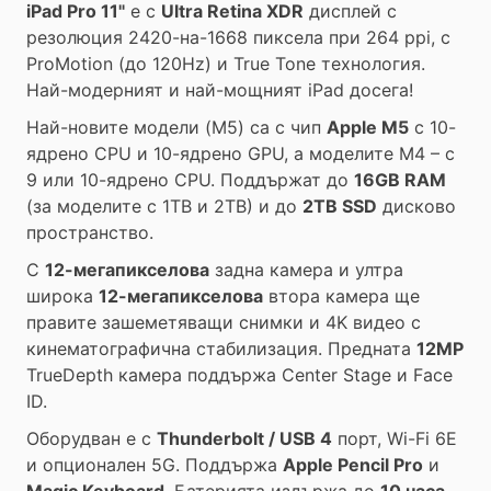
iPad Pro 11"
е с
Ultra Retina XDR
дисплей с
резолюция 2420-на-1668 пиксела при 264 ppi, с
ProMotion (до 120Hz) и True Tone технология.
Най-модерният и най-мощният iPad досега!
Най-новите модели (M5) са с чип
Apple M5
с 10-
ядрено CPU и 10-ядрено GPU, а моделите M4 – с
9 или 10-ядрено CPU. Поддържат до
16GB RAM
(за моделите с 1TB и 2TB) и до
2TB SSD
дисково
пространство.
С
12-мегапикселова
задна камера и ултра
широка
12-мегапикселова
втора камера ще
правите зашеметяващи снимки и 4K видео с
кинематографична стабилизация. Предната
12MP
TrueDepth камера поддържа Center Stage и Face
ID.
Оборудван е с
Thunderbolt / USB 4
порт, Wi-Fi 6E
и опционален 5G. Поддържа
Apple Pencil Pro
и