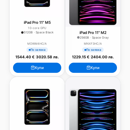
iPad Pro 11" M5
10-core GPU
iPad Pro 11" M2
512GB · Space Black
256GB · Space Gray
MDWM4HC/A
MNXF3HC/A
По заявка
По заявка
1544.40 €
/
3020.58 лв.
1229.15 €
/
2404.00 лв.
Купи
Купи