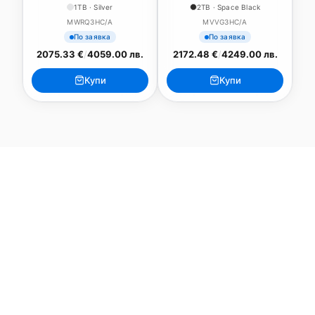
1TB · Silver
2TB · Space Black
MWRQ3HC/A
MVVG3HC/A
По заявка
По заявка
2075.33 €
/
4059.00 лв.
2172.48 €
/
4249.00 лв.
Купи
Купи