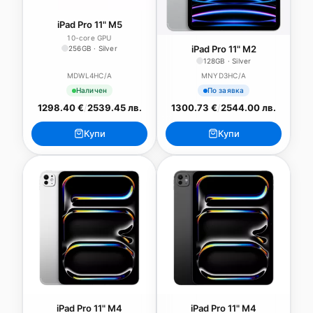
iPad Pro 11" M5
10-core GPU
iPad Pro 11" M2
256GB · Silver
128GB · Silver
MDWL4HC/A
MNYD3HC/A
Наличен
По заявка
1298.40 €
/
2539.45 лв.
1300.73 €
/
2544.00 лв.
Купи
Купи
iPad Pro 11" M4
iPad Pro 11" M4