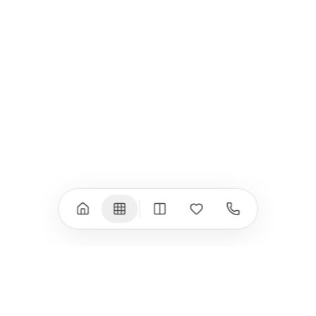
iPad Pro 13" (M5)
iPhone 17
iPad Pro 11" (M5)
iPhone 17 Pro
iPad Pro 13" (M4)
iPhone 17 Pro Max
iPad Pro 11" (M4)
iPhone 17 Air
iPad Air (M4)
iPhone 17e
iPad Air (M3)
iPhone 16e
iPad аксесоари
iPhone 17 аксесоари
(M3/M4)
Всички (18) →
Всички (13) →
Watch
Аксесоари
Apple Watch 11
Клавиатури, мишки
Apple Watch 10
Монитори
Apple Watch 9
VESA стойки за
монитори
Apple Watch 8
Слушалки
Apple Watch Ultra 3
Mac Software
Apple Watch Ultra 2
Power Bank
Apple Watch Ultra
Здраве
Всички (9) →