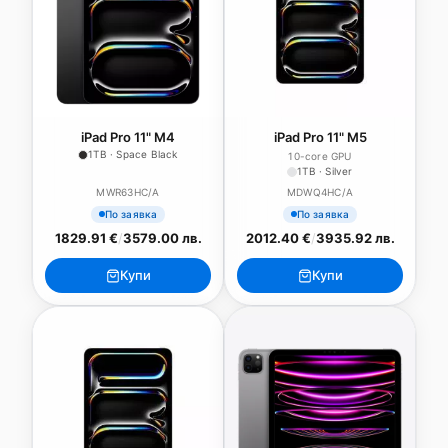
iPad Pro 11" M4
iPad Pro 11" M5
1TB · Space Black
10-core GPU
1TB · Silver
MWR63HC/A
MDWQ4HC/A
По заявка
По заявка
1829.91 €
/
3579.00 лв.
2012.40 €
/
3935.92 лв.
Купи
Купи