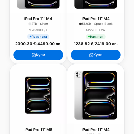
iPad Pro 11" M4
iPad Pro 11" M4
2TB · Silver
512GB · Space Black
MWR93HC/A
MVVC3HC/A
По заявка
Наличен
2300.30 €
/
4499.00 лв.
1236.82 €
/
2419.00 лв.
Купи
Купи
iPad Pro 11" M5
iPad Pro 11" M4