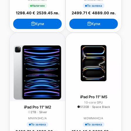
Наличен
По заявка
1298.40 €
/
2539.45 лв.
2499.71 €
/
4889.00 лв.
Купи
Купи
iPad Pro 11" M5
10-core GPU
iPad Pro 11" M2
512GB · Space Black
2TB · Silver
MNXN3HC/A
MDWM4HC/A
По заявка
По заявка