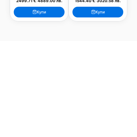
2499.71 €
/
4889.00 лв.
1544.40 €
/
3020.58 лв.
Купи
Купи