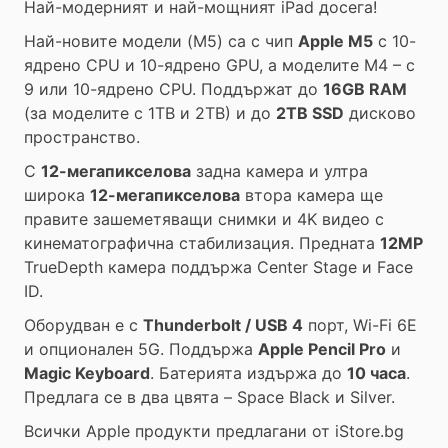
Най-модерният и най-мощният iPad досега!
Най-новите модели (M5) са с чип
Apple M5
с 10-
ядрено CPU и 10-ядрено GPU, а моделите M4 – с
9 или 10-ядрено CPU. Поддържат до
16GB RAM
(за моделите с 1TB и 2TB) и до
2TB SSD
дисково
пространство.
С
12-мегапикселова
задна камера и ултра
широка
12-мегапикселова
втора камера ще
правите зашеметяващи снимки и 4K видео с
кинематографична стабилизация. Предната
12MP
TrueDepth камера поддържа Center Stage и Face
ID.
Оборудван е с
Thunderbolt / USB 4
порт, Wi-Fi 6E
и опционален 5G. Поддържа
Apple Pencil Pro
и
Magic Keyboard
. Батерията издържа до
10 часа
.
Предлага се в два цвята – Space Black и Silver.
Всички Apple продукти предлагани от
iStore.bg