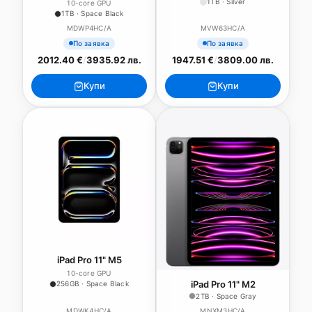
1TB · Silver
10-core GPU
1TB · Space Black
MDWP4HC/A
MVW63HC/A
По заявка
По заявка
2012.40 €
/
3935.92 лв.
1947.51 €
/
3809.00 лв.
Купи
Купи
iPad Pro 11" M5
10-core GPU
iPad Pro 11" M2
256GB · Space Black
2TB · Space Gray
MDWK4HC/A
MNXM3HC/A