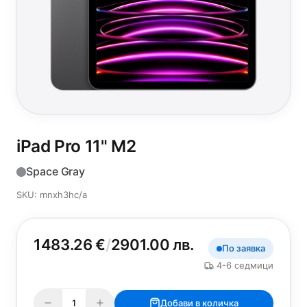
iPad Pro 11"
M2
Space Gray
SKU: mnxh3hc/a
1483.26 €
/
2901.00 лв.
По заявка
4-6 седмици
Добави в количка