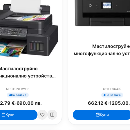
Мастилоструйн
многофункционално уст
Epson EcoTank L141
Мастилоструйно
нкционално устройство,
 MFC-T920DW Inkbenefit
MFCT920DWYJ1
C11CH96402
lus Multifunctional
По заявка
По заявка
2.79 €
/
690.00 лв.
662.12 €
/
1295.00 
Купи
Купи