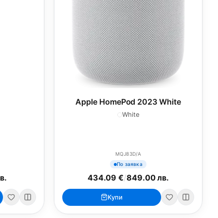
Apple HomePod 2023 White
White
MQJ83D/A
По заявка
в.
434.09 €
/
849.00 лв.
Купи