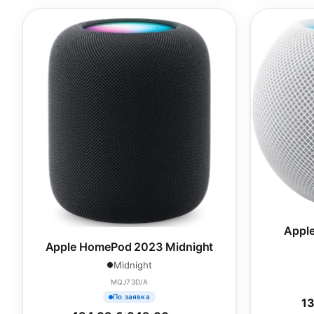
Appl
Apple HomePod 2023 Midnight
Midnight
MQJ73D/A
По заявка
13