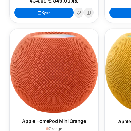
434.09 €
/
849.00 лв.
Купи
Apple HomePod Mini Orange
Apple
Orange