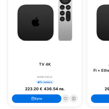
TV 4K
Fi + Eth
MN873SO/A
По заявка
223.20 €
/
436.54 лв.
29
Купи