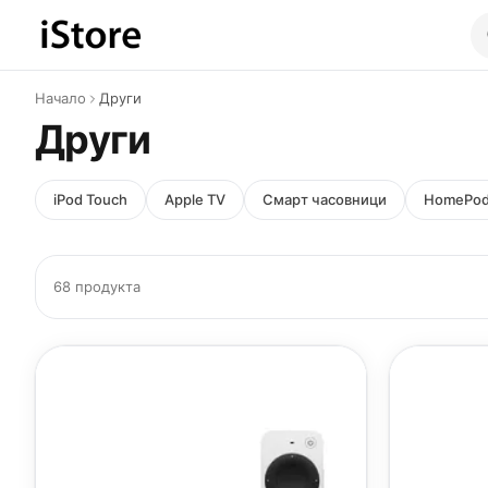
Към съдържанието
Начало
Други
Други
iPod Touch
Apple TV
Смарт часовници
HomePo
68 продукта