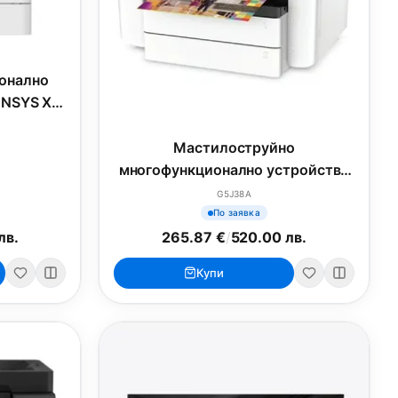
онално
ENSYS X
Мастилоструйно
многофункционално устройство
HP OfficeJet Pro 7740 Wide Format
G5J38A
All-in-One Printer
По заявка
лв.
265.87 €
/
520.00 лв.
Купи