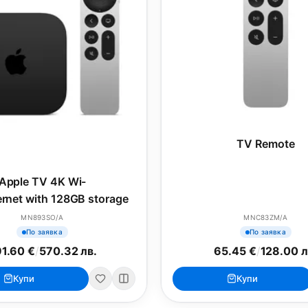
TV Remote
Apple TV 4K Wi-
ernet with 128GB storage
MN893SO/A
MNC83ZM/A
По заявка
По заявка
1.60 €
/
570.32 лв.
65.45 €
/
128.00 л
Купи
Купи