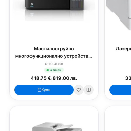
Мастилоструйно
Лазер
многофункционално устройство,
Epson EcoTank L4360
C11CL41408
Наличен
418.75 €
/
819.00 лв.
33
Купи