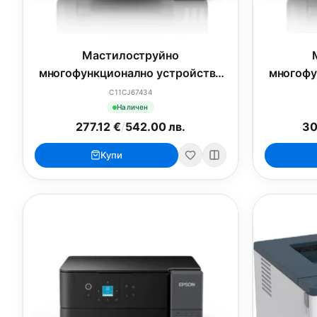
Мастилоструйно
многофункционално устройство
многофу
Epson EcoTank L3270 WiFi MFP
Epson 
C11CJ67434
Наличен
277.12 €
/
542.00 лв.
30
Купи