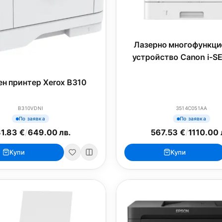
Лазерно многофункци
устройство Canon i-S
1238i
ен принтер Xerox B310
B310VDNI
3514C051AA
По заявка
По заявка
1.83 €
/
649.00 лв.
567.53 €
/
1110.00 
Купи
Купи