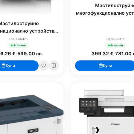
Мастилоструйн
многофункционално уст
Epson EcoTank L5310 W
Мастилоструйно
нкционално устройство
EcoTank L3280 WiFi MFP
C11CJ66426
C11CJ65412
Наличен
Наличен
6.26 €
/
599.00 лв.
399.32 €
/
781.00 
Купи
Купи