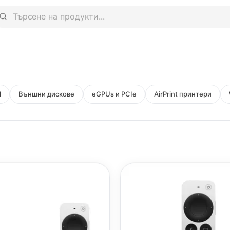
d
Външни дискове
eGPUs и PCIe
AirPrint принтери