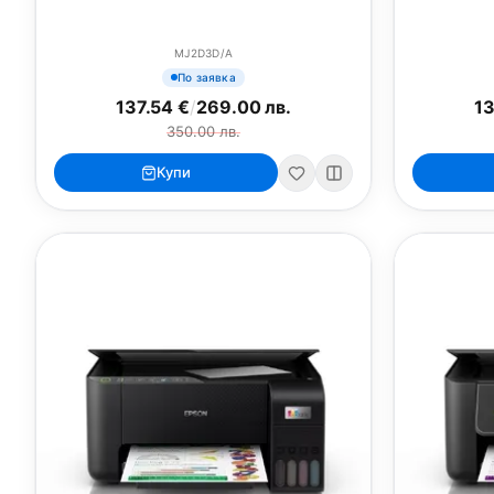
MJ2D3D/A
По заявка
137.54 €
/
269.00 лв.
13
350.00 лв.
Купи