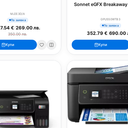
Sonnet eGFX Breakaway
MJ2E3D/A
GPU550WTB3
По заявка
По заявка
7.54 €
/
269.00 лв.
352.79 €
/
690.00 
350.00 лв.
Купи
Купи