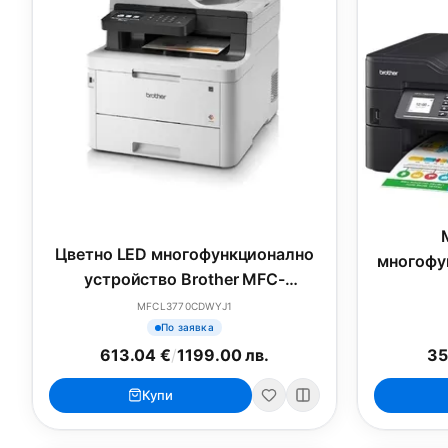
Цветно LED многофункционално
многофу
устройство Brother MFC-
Brother
L3770CDW Colour Laser
MFCL3770CDWYJ1
P
Multifunctional
По заявка
613.04 €
/
1199.00 лв.
35
Купи