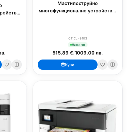
Мастилоструйно
о
многофункционално устройство,
ройство,
Epson EcoTank L6370
iFi MFP
C11CL43403
Наличен
лв.
515.89 €
/
1009.00 лв.
Купи