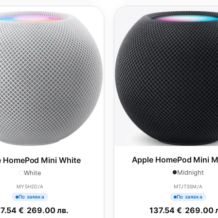
Apple HomePod Mini M
e HomePod Mini White
Midnight
White
MY5H2D/A
MTJT3SM/A
По заявка
По заявка
7.54 €
/
269.00 лв.
137.54 €
/
269.00 