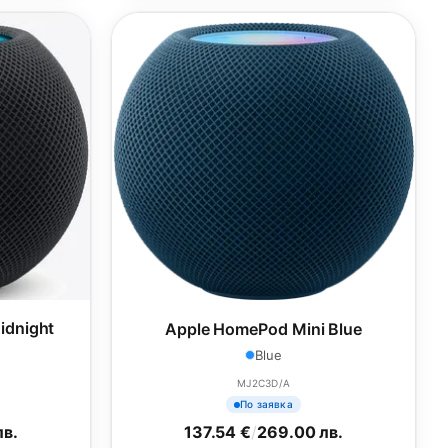
idnight
Apple HomePod Mini Blue
Blue
MJ2C3D/A
По заявка
лв.
137.54 €
/
269.00 лв.