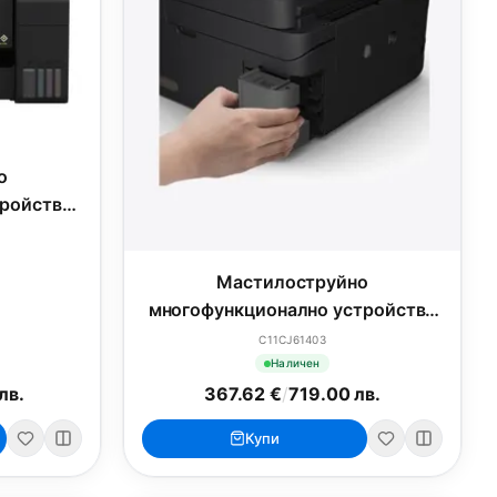
о
ройство,
50 A3+
Мастилоструйно
многофункционално устройство
Epson EcoTank L6270 WiFi MFP
C11CJ61403
Наличен
лв.
367.62 €
/
719.00 лв.
Купи