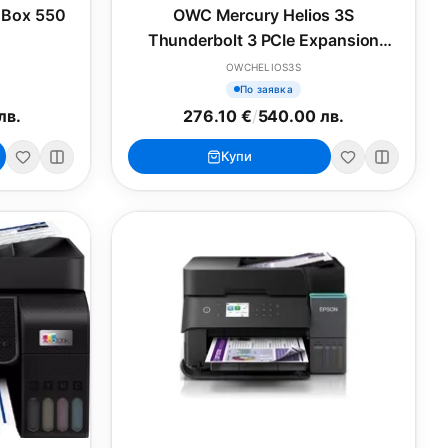
 Box 550
OWC Mercury Helios 3S
Thunderbolt 3 PCIe Expansion
Solution
OWCHELIOS3S
По заявка
лв.
276.10 €
/
540.00 лв.
Купи