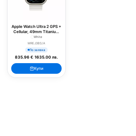
Apple Watch Ultra 2 GPS +
Cellular, 49mm Titanium
Case with White Ocean
White
Band
MREJ3BS/A
По заявка
835.96 €
/
1635.00 лв.
Купи