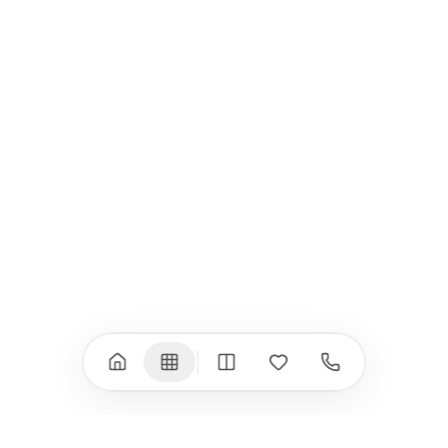
Всички (9) →
iPad
iPhone
iPad Pro 13" (M5)
iPhone 17
iPad Pro 11" (M5)
iPhone 17 Pro
iPad Pro 13" (M4)
iPhone 17 Pro Max
iPad Pro 11" (M4)
iPhone 17 Air
iPad Air (M4)
iPhone 17e
iPad Air (M3)
iPhone 16e
iPad аксесоари
iPhone 17 аксесоари
(M3/M4)
Всички (18) →
Всички (13) →
Watch
Аксесоари
Apple Watch 11
Клавиатури, мишки
Apple Watch 10
Монитори
Apple Watch 9
VESA стойки за
монитори
Apple Watch 8
Слушалки
Apple Watch Ultra 3