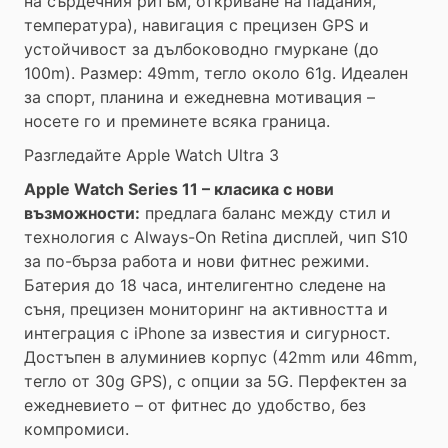
на сърдечния ритъм, откриване на падания,
температура), навигация с прецизен GPS и
устойчивост за дълбоководно гмуркане (до
100m). Размер: 49mm, тегло около 61g. Идеален
за спорт, планина и ежедневна мотивация –
носете го и преминете всяка граница.
Разгледайте Apple Watch Ultra 3
Apple Watch Series 11 – класика с нови
възможности:
предлага баланс между стил и
технология с Always-On Retina дисплей, чип S10
за по-бърза работа и нови фитнес режими.
Батерия до 18 часа, интелигентно следене на
съня, прецизен мониторинг на активността и
интеграция с iPhone за известия и сигурност.
Достъпен в алуминиев корпус (42mm или 46mm,
тегло от 30g GPS), с опции за 5G. Перфектен за
ежедневието – от фитнес до удобство, без
компромиси.