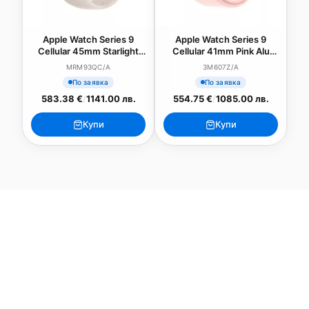
Apple Watch Series 9
Apple Watch Series 9
Cellular 45mm Starlight
Cellular 41mm Pink Alu
Alu Case w Starlight Sport
Case w Light Pink Sport
MRM93QC/A
3M607Z/A
Band - M/L
Loop (DEMO)
По заявка
По заявка
583.38 €
/
1141.00 лв.
554.75 €
/
1085.00 лв.
Купи
Купи