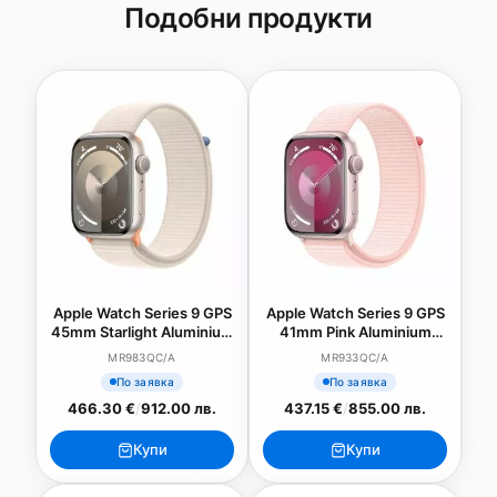
Подобни продукти
Apple Watch Series 9 GPS
Apple Watch Series 9 GPS
45mm Starlight Aluminium
41mm Pink Aluminium
Case with Starlight Sport
Case with Light Pink Sport
MR983QC/A
MR933QC/A
Loop
Band - S/M
По заявка
По заявка
466.30 €
/
912.00 лв.
437.15 €
/
855.00 лв.
Купи
Купи