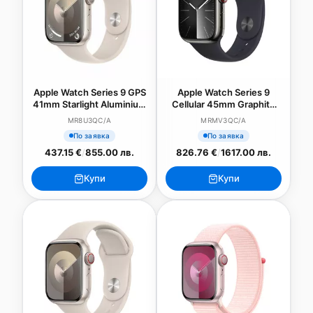
Apple Watch Series 9 GPS
Apple Watch Series 9
41mm Starlight Aluminium
Cellular 45mm Graphite
Case with Starlight Sport
Stainless Steel Case w
MR8U3QC/A
MRMV3QC/A
Band - M/L
Midnight Sport Band - S/M
По заявка
По заявка
437.15 €
/
855.00 лв.
826.76 €
/
1617.00 лв.
Купи
Купи