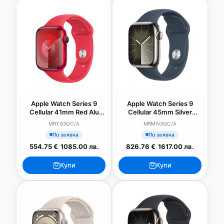
Apple Watch Series 9
Apple Watch Series 9
Cellular 41mm Red Alu
Cellular 45mm Silver
Case w RED Sport Band -
Stainless Steel Case w
MRY63QC/A
MRMN3QC/A
S/M
Storm Blue Sport Band -
По заявка
По заявка
S/M
554.75 €
/
1085.00 лв.
826.76 €
/
1617.00 лв.
Купи
Купи