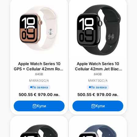
Apple Watch Series 10
Apple Watch Series 10
GPS + Cellular 42mm Rose
Cellular 42mm Jet Black
Gold Aluminium Case with
Alu Case with Ink Sport
64GB
64GB
Light Blush Sport Band -
Loop
MWXA3QC/A
MWX73QC/A
M/L
По заявка
По заявка
500.55 €
/
979.00 лв.
500.55 €
/
979.00 лв.
Купи
Купи