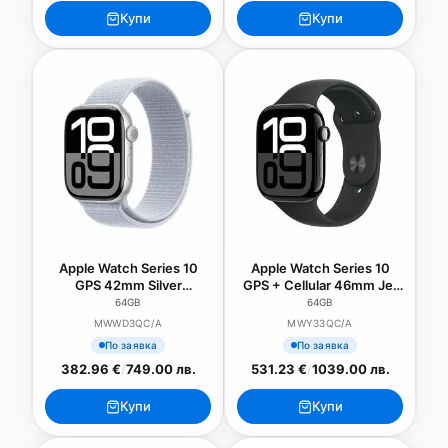
Купи
Купи
Apple Watch Series 10
Apple Watch Series 10
GPS 42mm Silver
GPS + Cellular 46mm Jet
Aluminium Case with Blue
Black Aluminium Case
64GB
64GB
Cloud Sport Loop
with Black Sport Band -
MWWD3QC/A
MWY33QC/A
S/M
По заявка
По заявка
382.96 €
/
749.00 лв.
531.23 €
/
1039.00 лв.
Купи
Купи