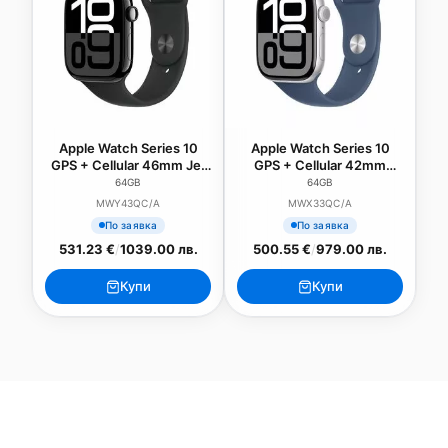
Apple Watch Series 10
Apple Watch Series 10
GPS + Cellular 46mm Jet
GPS + Cellular 42mm
Black Aluminium Case
Silver Aluminium Case
64GB
64GB
with Black Sport Band -
with Denim Sport Band -
MWY43QC/A
MWX33QC/A
M/L
S/M
По заявка
По заявка
531.23 €
/
1039.00 лв.
500.55 €
/
979.00 лв.
Купи
Купи