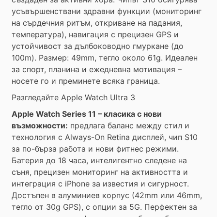
усъвършенствани здравни функции (мониторинг
на сърдечния ритъм, откриване на падания,
температура), навигация с прецизен GPS и
устойчивост за дълбоководно гмуркане (до
100m). Размер: 49mm, тегло около 61g. Идеален
за спорт, планина и ежедневна мотивация –
носете го и преминете всяка граница.
Разгледайте Apple Watch Ultra 3
Apple Watch Series 11 – класика с нови
възможности:
предлага баланс между стил и
технология с Always-On Retina дисплей, чип S10
за по-бърза работа и нови фитнес режими.
Батерия до 18 часа, интелигентно следене на
съня, прецизен мониторинг на активността и
интеграция с iPhone за известия и сигурност.
Достъпен в алуминиев корпус (42mm или 46mm,
тегло от 30g GPS), с опции за 5G. Перфектен за