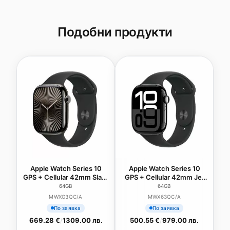
Подобни продукти
Apple Watch Series 10
Apple Watch Series 10
GPS + Cellular 42mm Slate
GPS + Cellular 42mm Jet
Titanium Case with Black
Black Aluminium Case
64GB
64GB
Sport Band - S/M
with Black Sport Band -
MWXG3QC/A
MWX63QC/A
S/M
По заявка
По заявка
669.28 €
/
1309.00 лв.
500.55 €
/
979.00 лв.