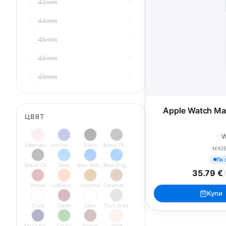
42mm
0
44mm
0
45mm
0
46mm
0
49mm
0
Apple Watch Mag
ЦВЯТ
W
Alpenglow Pink
Anchor Blue
Black
Black Titanium
MX2
По 
Black/Charcoal
Blue
Blue Ribbon
Blue/Bright Blue
35.79 €
Brown
California Poppy
Caramel
Caramel Modern
Купи
Chalk
Claret
Clear
Dark Gray
Deep Navy
Forest
Gamet
Gold