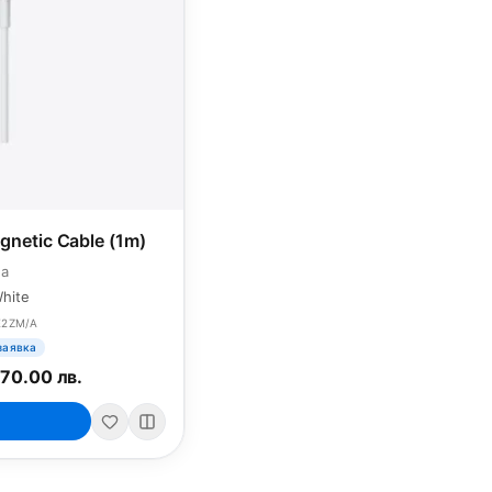
netic Cable (1m)
a
hite
E2ZM/A
заявка
/
70.00 лв.