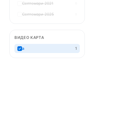
Септември 2021
0
Септември 2025
0
ВИДЕО КАРТА
MacBook
Mac
a
1
MacBook Neo
iMac 24"
MacBook Air 13"
Mac Pro
MacBook Air 15"
Mac Studi
MacBook Pro 14"
Mac Mini
MacBook Pro 16"
Калъфи
USB-C Хъбове
Всички (9) →
Watch
Аксесоари
Apple Watch 11
Клавиату
Apple Watch 10
Монитори