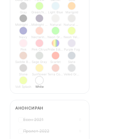
Gray
Green/Neon
Light Blue
Marigold
Midnight Black
Midnight Purple
Natural
Natural Titanium
Navy
Nectarine/Peony
Neon Green
Neon Yellow
Pink
Pink Citrus
Pride Edition
Purple Fog
Saddle Brown
Sage Gray
Scarlet
Slate
Stone
Sunflower
Terra Cotta
Veiled Grey
Volt Splash
White
АНОНСИРАН
Есен 2021
0
Пролет 2022
0