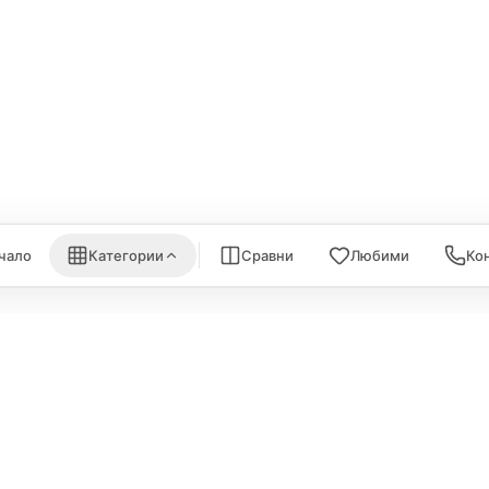
ки за монитори
Aqara
Външни дискове
EUFY
eGPUs и PCIe
are
Eve
AirPrint принтери
nk
Satechi
WiFi Рутери
Nanoleaf
Всички (6) →
) →
Всички (7) →
чало
Категории
Сравни
Любими
Ко