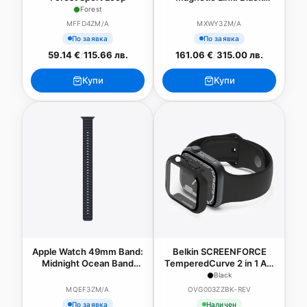
Magnetic Link - S/M
Forest
MFFD4ZM/A
MXWY3ZM/A
По заявка
По заявка
59.14 €
/
115.66 лв.
161.06 €
/
315.00 лв.
Купи
Купи
Apple Watch 49mm Band:
Belkin SCREENFORCE
Midnight Ocean Band
TemperedCurve 2 in 1 AM
Extension
Screen Protector - Series
Black
4-9/SE - 40/41mm - Black
MQEF3ZM/A
OVG003ZZBK-REV
По заявка
Наличен