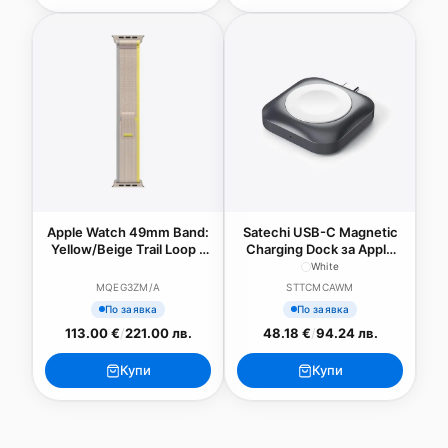
Apple Watch 49mm Band:
Satechi USB-C Magnetic
Yellow/Beige Trail Loop -
Charging Dock за Apple
S/M
Watch
White
MQEG3ZM/A
STTCMCAWM
По заявка
По заявка
113.00 €
/
221.00 лв.
48.18 €
/
94.24 лв.
Купи
Купи