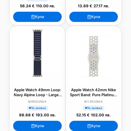
56.24 €
/
110.00 лв.
13.89 €
/
27.17 лв.
Купи
Купи
Apple Watch 49mm Loop:
Apple Watch 42mm Nike
Navy Alpine Loop - Large -
Sport Band: Pure Platinum
Natural Titanium Finish
Nike Sport Band - M/L
MXN03ZM/A
MYJN3ZM/A
По заявка
По заявка
98.68 €
/
193.00 лв.
52.15 €
/
102.00 лв.
Купи
Купи