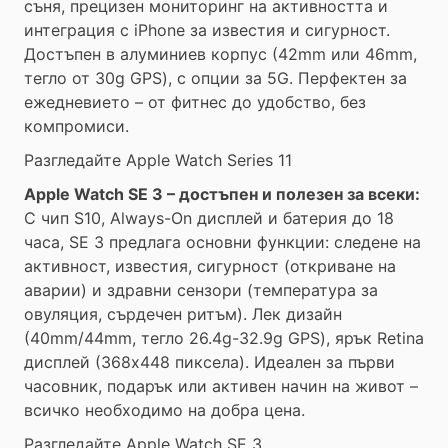
съня, прецизен мониторинг на активността и
интеграция с iPhone за известия и сигурност.
Достъпен в алуминиев корпус (42mm или 46mm,
тегло от 30g GPS), с опции за 5G. Перфектен за
ежедневието – от фитнес до удобство, без
компромиси.
Разгледайте Apple Watch Series 11
Apple Watch SE 3 – достъпен и полезен за всеки:
С чип S10, Always-On дисплей и батерия до 18
часа, SE 3 предлага основни функции: следене на
активност, известия, сигурност (откриване на
аварии) и здравни сензори (температура за
овуляция, сърдечен ритъм). Лек дизайн
(40mm/44mm, тегло 26.4g-32.9g GPS), ярък Retina
дисплей (368x448 пиксела). Идеален за първи
часовник, подарък или активен начин на живот –
всичко необходимо на добра цена.
Разгледайте Apple Watch SE 3