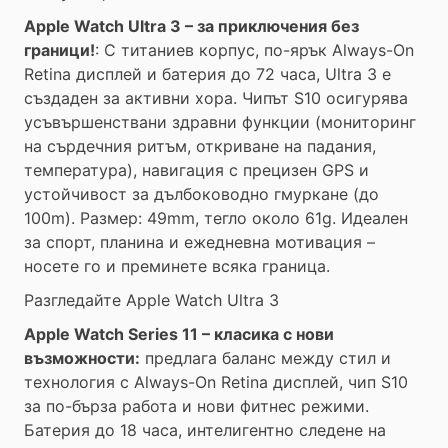
Apple Watch Ultra 3 – за приключения без
граници!
: С титаниев корпус, по-ярък Always-On
Retina дисплей и батерия до 72 часа, Ultra 3 е
създаден за активни хора. Чипът S10 осигурява
усъвършенствани здравни функции (мониторинг
на сърдечния ритъм, откриване на падания,
температура), навигация с прецизен GPS и
устойчивост за дълбоководно гмуркане (до
100m). Размер: 49mm, тегло около 61g. Идеален
за спорт, планина и ежедневна мотивация –
носете го и преминете всяка граница.
Разгледайте Apple Watch Ultra 3
Apple Watch Series 11 – класика с нови
възможности:
предлага баланс между стил и
технология с Always-On Retina дисплей, чип S10
за по-бърза работа и нови фитнес режими.
Батерия до 18 часа, интелигентно следене на