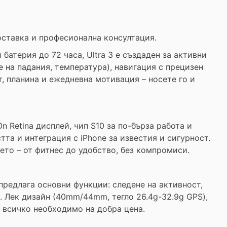
доставка и професионална консултация.
 батерия до 72 часа, Ultra 3 е създаден за активни
 на падания, температура), навигация с прецизен
т, планина и ежедневна мотивация – носете го и
 Retina дисплей, чип S10 за по-бърза работа и
та и интеграция с iPhone за известия и сигурност.
ето – от фитнес до удобство, без компромиси.
 предлага основни функции: следене на активност,
. Лек дизайн (40mm/44mm, тегло 26.4g-32.9g GPS),
– всичко необходимо на добра цена.