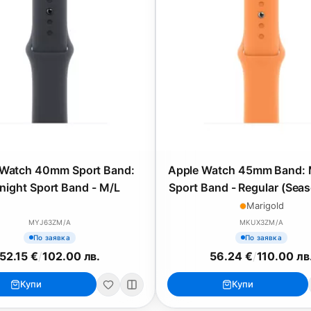
 Watch 40mm Sport Band:
Apple Watch 45mm Band: 
night Sport Band - M/L
Sport Band - Regular (Seas
2021)
Marigold
MYJ63ZM/A
MKUX3ZM/A
По заявка
По заявка
52.15 €
/
102.00 лв.
56.24 €
/
110.00 лв
iPad
iPhone
Купи
Купи
iPad Pro 13" (M5)
iPhone 17