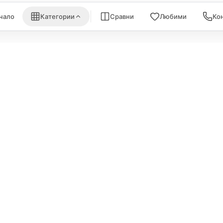
чало
Категории
Сравни
Любими
Ко
ИНФОРМА
Политика за поверителност
За нас
Политика за бисквитки
Карта на са
ане
Съхранение на данни
Връзка с на
и
Сравнение
Лаптопи, п
Количка