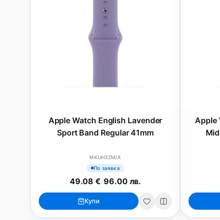
Apple Watch English Lavender
Apple
Sport Band Regular 41mm
Mid
MKUH3ZM/A
По заявка
49.08 €
/
96.00 лв.
MacBook
Mac
Купи
MacBook Neo
iMac 24"