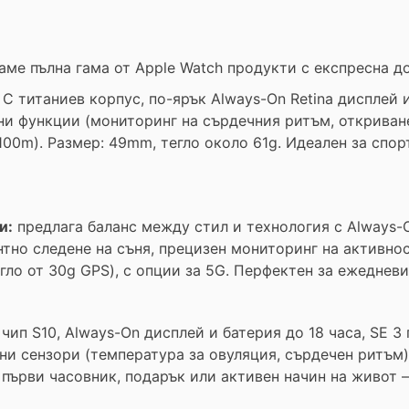
агаме пълна гама от Apple Watch продукти с експресна 
: С титаниев корпус, по-ярък Always-On Retina дисплей и
и функции (мониторинг на сърдечния ритъм, откриване
00m). Размер: 49mm, тегло около 61g. Идеален за спор
и:
предлага баланс между стил и технология с Always-On
тно следене на съня, прецизен мониторинг на активност
о от 30g GPS), с опции за 5G. Перфектен за ежедневи
чип S10, Always-On дисплей и батерия до 18 часа, SE 3
вни сензори (температура за овуляция, сърдечен ритъм)
а първи часовник, подарък или активен начин на живот 