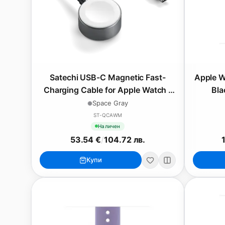
Satechi USB-C Magnetic Fast-
Apple W
Charging Cable for Apple Watch -
Bla
Space Gray
Space Gray
ST-QCAWM
Наличен
53.54 €
/
104.72 лв.
Купи