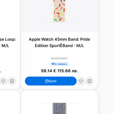
se Loop:
Apple Watch 45mm Band: Pride
- M/L
Edition SportÊBand - M/L
MUQ43ZM/A
По заявка
.
59.14 €
/
115.66 лв.
Купи