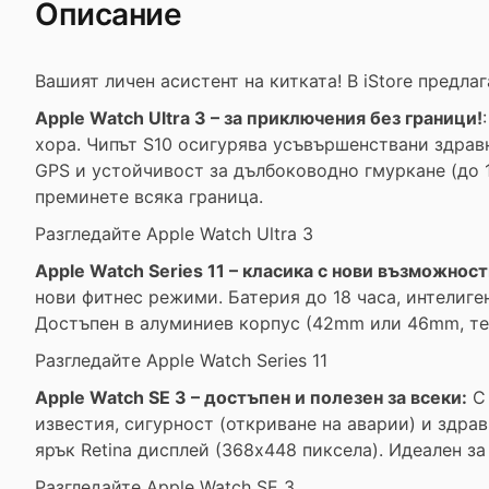
Описание
Вашият личен асистент на китката! В iStore предл
Apple Watch Ultra 3 – за приключения без граници!
хора. Чипът S10 осигурява усъвършенствани здравн
GPS и устойчивост за дълбоководно гмуркане (до 1
преминете всяка граница.
Разгледайте Apple Watch Ultra 3
Apple Watch Series 11 – класика с нови възможност
нови фитнес режими. Батерия до 18 часа, интелиген
Достъпен в алуминиев корпус (42mm или 46mm, тегл
Разгледайте Apple Watch Series 11
Apple Watch SE 3 – достъпен и полезен за всеки:
С 
известия, сигурност (откриване на аварии) и здра
ярък Retina дисплей (368x448 пиксела). Идеален з
Разгледайте Apple Watch SE 3