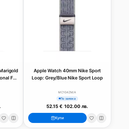
Marigold
Apple Watch 40mm Nike Sport
onal Fall
Loop: Grey/Blue Nike Sport Loop
MC1G4ZM/A
По заявка
.
52.15 €
/
102.00 лв.
Купи