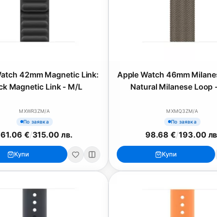
atch 42mm Magnetic Link:
Apple Watch 46mm Milane
ck Magnetic Link - M/L
Natural Milanese Loop 
MXWR3ZM/A
MXMQ3ZM/A
По заявка
По заявка
161.06 €
/
315.00 лв.
98.68 €
/
193.00 лв
Купи
Купи