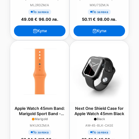
Loop Regular 41mm
Nike Sport Band - S/M
ML2R3ZM/A
MXU73ZM/A
По заявка
По заявка
49.08 €
/
96.00 лв.
50.11 €
/
98.00 лв.
Купи
Купи
Apple Watch 45mm Band:
Next One Shield Case for
Marigold Sport Band -
Apple Watch 45mm Black
Regular (Seasonal Fall
Marigold
Black
2021)
MKUX3ZM/A
AW-45-BLK-CASE
По заявка
По заявка