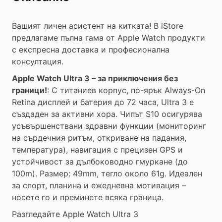
Вашият личен асистент на китката! В iStore
предлагаме пълна гама от Apple Watch продукти
с експресна доставка и професионална
консултация.
Apple Watch Ultra 3 – за приключения без
граници!
: С титаниев корпус, по-ярък Always-On
Retina дисплей и батерия до 72 часа, Ultra 3 е
създаден за активни хора. Чипът S10 осигурява
усъвършенствани здравни функции (мониторинг
на сърдечния ритъм, откриване на падания,
температура), навигация с прецизен GPS и
устойчивост за дълбоководно гмуркане (до
100m). Размер: 49mm, тегло около 61g. Идеален
за спорт, планина и ежедневна мотивация –
носете го и преминете всяка граница.
Разгледайте Apple Watch Ultra 3