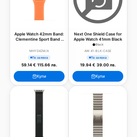
Apple Watch 42mm Band:
Next One Shield Case for
Clementine Sport Band -
Apple Watch 41mm Black
S/M (SEASONAL)
Black
MHYD4ZM/A
AW-41-BLK-CASE
По заявка
По заявка
59.14 €
/
115.66 лв.
19.94 €
/
39.00 лв.
Купи
Купи