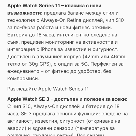
Apple Watch Series 11 – класика с нови
възможности:
предлага баланс между стил и
технология с Always-On Retina дисплей, чип S10
за по-бърза работа и нови фитнес режими.
Батерия до 18 часа, интелигентно следене на
съня, прецизен мониторинг на активността и
интеграция с iPhone за известия и сигурност.
Достъпен в алуминиев корпус (42mm или 46mm,
тегло от 30g GPS), с опции за 5G. Перфектен за
ежедневието – от фитнес до удобство, без
компромиси.
Разгледайте Apple Watch Series 11
Apple Watch SE 3 – достъпен и полезен за всеки:
С чип S10, Always-On дисплей и батерия до 18
часа, SE 3 предлага основни функции: следене на
активност, известия, сигурност (откриване на
аварии) и здравни сензори (температура за
овуляция, сърдечен ритъм). Лек дизайн