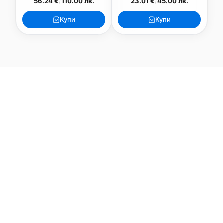
56.24 €
/
110.00 лв.
23.01 €
/
45.00 лв.
Купи
Купи