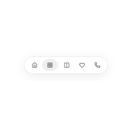
iPad Pro 11" (M4)
iPhone 17 Air
iPad Air (M4)
iPhone 17e
iPad Air (M3)
iPhone 16e
iPad аксесоари
iPhone 17 аксесоари
(M3/M4)
Всички (18) →
Всички (13) →
Watch
Аксесоари
Apple Watch 11
Клавиатури, мишки
Apple Watch 10
Монитори
Apple Watch 9
VESA стойки за
монитори
Apple Watch 8
Слушалки
Apple Watch Ultra 3
Mac Software
Apple Watch Ultra 2
Power Bank
Apple Watch Ultra
Здраве
Всички (9) →
Всички (8) →
HomeKit
Други