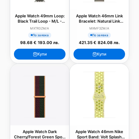
Apple Watch 49mm Loop:
Apple Watch 46mm Link
Black Trail Loop - M/L -
Bracelet: Natural Link
Natural Titanium Finish
Bracelet
MXTR3ZM/A
MXMF3ZM/A
По заявка
По заявка
98.68 €
/
193.00 лв.
421.35 €
/
824.08 лв.
Купи
Купи
Apple Watch Dark
Apple Watch 46mm Nike
Cherry/Forest Green Sport
Sport Band: Volt Splash