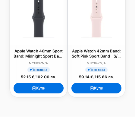
Apple Watch 46mm Sport
Apple Watch 42mm Band:
Band: Midnight Sport Band
Soft Pink Sport Band - S/M
- S/M
(SEASONAL)
MYG03ZM/A
MHY84ZM/A
По заявка
По заявка
52.15 €
/
102.00 лв.
59.14 €
/
115.66 лв.
Купи
Купи