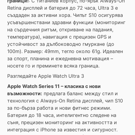
граници!
: С титаниев корпус, по-ярък Always-On
Retina дисплей и батерия до 72 часа, Ultra 3 е
създаден за активни хора. Чипът S10 осигурява
усъвършенствани здравни функции (мониторинг
на сърдечния ритъм, откриване на падания,
температура), навигация с прецизен GPS и
устойчивост за дълбоководно гмуркане (до
100m). Размер: 49mm, тегло около 61g. Идеален
за спорт, планина и ежедневна мотивация –
носете го и преминете всяка граница.
Разгледайте Apple Watch Ultra 3
Apple Watch Series 11 – класика с нови
възможности:
предлага баланс между стил и
технология с Always-On Retina дисплей, чип S10
за по-бърза работа и нови фитнес режими.
Батерия до 18 часа, интелигентно следене на
съня, прецизен мониторинг на активността и
интеграция с iPhone за известия и сигурност.