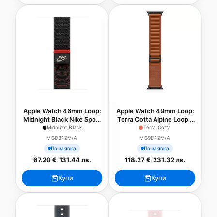
Apple Watch 46mm Loop:
Apple Watch 49mm Loop:
Midnight Black Nike Sport
Terra Cotta Alpine Loop -
Loop
Small - Black Titanium
Midnight Black
Terra Cotta
Finish
MGD34ZM/A
MG9D4ZM/A
По заявка
По заявка
67.20 €
/
131.44 лв.
118.27 €
/
231.32 лв.
Купи
Купи