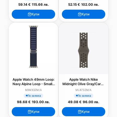
59.14 €
/
115.66 лв.
52.15 €
/
102.00 лв.
Купи
Купи
Apple Watch 49mm Loop:
Apple Watch Nike
Navy Alpine Loop - Small -
Midnight Olive Gray/Cargo
Natural Titanium Finish
Khaki Sport Band Regular
MXMX3ZM/A
ML873ZM/A
41mm
По заявка
По заявка
98.68 €
/
193.00 лв.
49.08 €
/
96.00 лв.
Купи
Купи