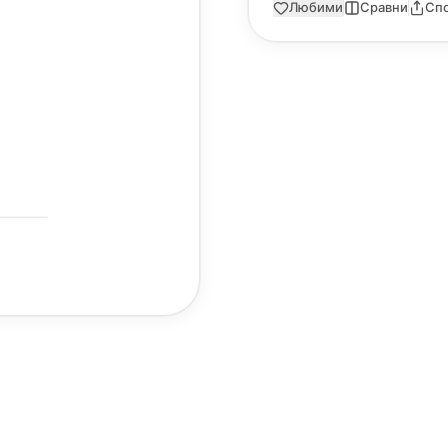
Любими
Сравни
Сп