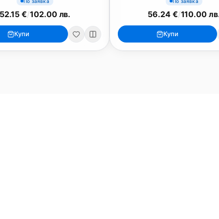
По заявка
По заявка
52.15 €
/
102.00 лв.
56.24 €
/
110.00 лв
iPad
iPhone
Купи
Купи
iPad Pro 13" (M5)
iPhone 17
iPad Pro 11" (M5)
iPhone 17 Pro
o
iPad Pro 13" (M4)
iPhone 17 Pro Max
iPad Pro 11" (M4)
iPhone 17 Air
iPad Air (M4)
iPhone 17e
iPad Air (M3)
iPhone 16e
iPad аксесоари (M3/M4)
iPhone 17 аксесоа
Всички (13) →
Всички (18) →
HomeKit
Други
ри, мишки
Arlo
Apple TV
Nuki
iPod Touch
ки за монитори
Aqara
Външни дискове
EUFY
eGPUs и PCIe
are
Eve
AirPrint принтери