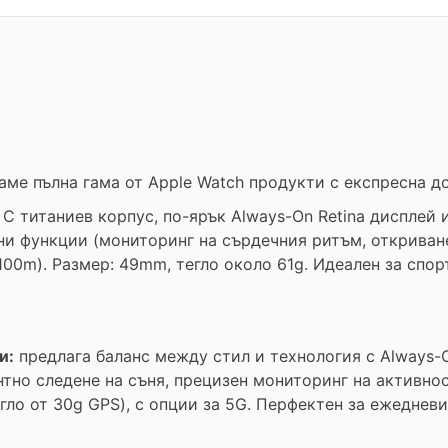
агаме пълна гама от Apple Watch продукти с експресна 
: С титаниев корпус, по-ярък Always-On Retina дисплей и
и функции (мониторинг на сърдечния ритъм, откриване
00m). Размер: 49mm, тегло около 61g. Идеален за спор
и:
предлага баланс между стил и технология с Always-On
тно следене на съня, прецизен мониторинг на активност
о от 30g GPS), с опции за 5G. Перфектен за ежедневи