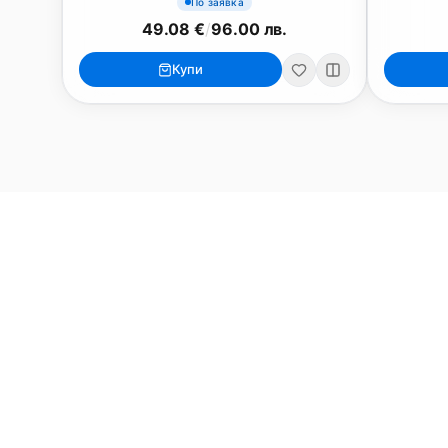
По заявка
49.08 €
/
96.00 лв.
MacBook
Mac
Купи
MacBook Neo
iMac 24"
MacBook Air 13"
Mac Pro
MacBook Air 15"
Mac Studi
MacBook Pro 14"
Mac Mini
MacBook Pro 16"
Калъфи
USB-C Хъбове
Всички (9) →
Watch
Аксесоари
Apple Watch 11
Клавиату
Apple Watch 10
Монитори
Apple Watch 9
VESA стой
Apple Watch 8
Слушалки
Apple Watch Ultra 3
Mac Softw