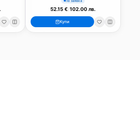
По заявка
.
52.15 €
/
102.00 лв.
Купи
ри