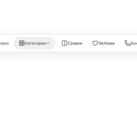
nk
Satechi
WiFi Рутери
Nanoleaf
Всички (6) →
) →
Всички (7) →
чало
Категории
Сравни
Любими
Ко
ИНФОРМА
Политика за поверителност
За нас
Политика за бисквитки
Карта на са