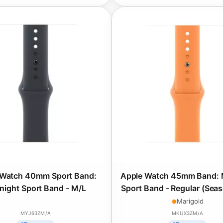
 Watch 40mm Sport Band:
Apple Watch 45mm Band: 
night Sport Band - M/L
Sport Band - Regular (Seas
2021)
Marigold
MYJ63ZM/A
MKUX3ZM/A