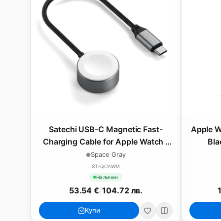
Satechi USB-C Magnetic Fast-
Apple W
Charging Cable for Apple Watch -
Bla
Space Gray
Space Gray
ST-QCAWM
Наличен
53.54 €
/
104.72 лв.
Купи