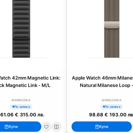
atch 42mm Magnetic Link:
Apple Watch 46mm Milane
ck Magnetic Link - M/L
Natural Milanese Loop 
MXWR3ZM/A
MXMQ3ZM/A
По заявка
По заявка
161.06 €
/
315.00 лв.
98.68 €
/
193.00 лв
Купи
Купи