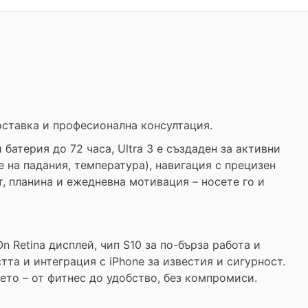
доставка и професионална консултация.
 батерия до 72 часа, Ultra 3 е създаден за активни
 на падания, температура), навигация с прецизен
т, планина и ежедневна мотивация – носете го и
 Retina дисплей, чип S10 за по-бърза работа и
та и интеграция с iPhone за известия и сигурност.
ето – от фитнес до удобство, без компромиси.