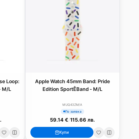
se Loop:
Apple Watch 45mm Band: Pride
- M/L
Edition SportÊBand - M/L
MUQ43ZM/A
По заявка
.
59.14 €
/
115.66 лв.
Купи