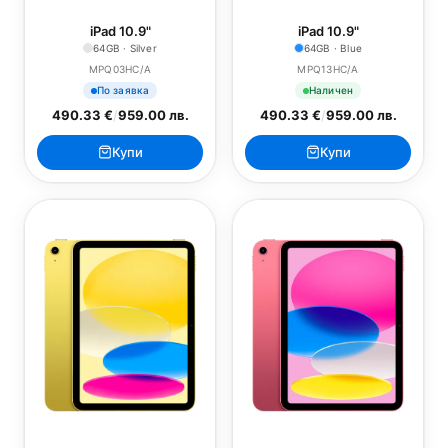
iPad 10.9"
iPad 10.9"
64GB · Silver
64GB · Blue
MPQ03HC/A
MPQ13HC/A
По заявка
Наличен
490.33 €
/
959.00 лв.
490.33 €
/
959.00 лв.
Купи
Купи