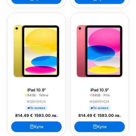
iPad 10.9"
iPad 10.9"
64GB · Yellow
64GB · Pink
MQ6V3HC/A
MQ6W3HC/A
По заявка
По заявка
814.49 €
/
1593.00 лв.
814.49 €
/
1593.00 лв.
Купи
Купи