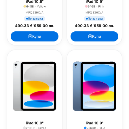
iPad 10.9"
iPad 10.9"
64GB · Yellow
64GB · Pink
MPQ23HC/A
MPQ33HC/A
По заявка
По заявка
490.33 €
/
959.00 лв.
490.33 €
/
959.00 лв.
Купи
Купи
iPad 10.9"
iPad 10.9"
256GB · Silver
256GB · Blue